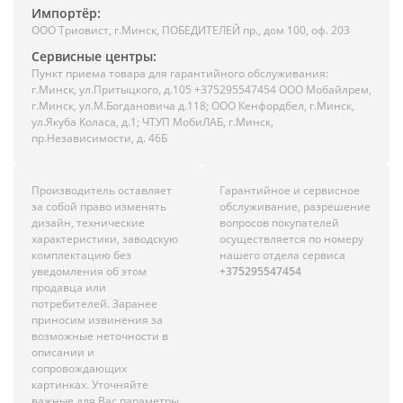
Импортёр:
ООО Триовист, г.Минск, ПОБЕДИТЕЛЕЙ пр., дом 100, оф. 203
Сервисные центры:
Пункт приема товара для гарантийного обслуживания:
г.Минск, ул.Притыцкого, д.105 +375295547454 ООО Мобайлрем,
г.Минск, ул.М.Богдановича д.118; ООО Кенфордбел, г.Минск,
ул.Якуба Коласа, д.1; ЧТУП МобиЛАБ, г.Минск,
пр.Независимости, д. 46Б
Производитель оставляет
Гарантийное и сервисное
за собой право изменять
обслуживание, разрешение
дизайн, технические
вопросов покупателей
характеристики, заводскую
осуществляется по номеру
комплектацию без
нашего отдела сервиса
уведомления об этом
+375295547454
продавца или
потребителей. Заранее
приносим извинения за
возможные неточности в
описании и
сопровождающих
картинках. Уточняйте
важные для Вас параметры