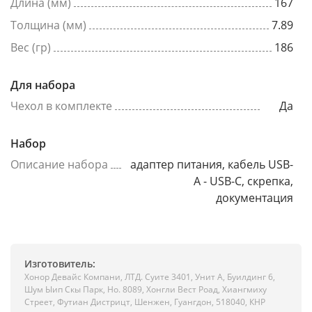
Длина (мм)
167
Толщина (мм)
7.89
Вес (гр)
186
Для набора
Чехол в комплекте
Да
Набор
Описание набора
адаптер питания, кабель USB-
A - USB-C, скрепка,
документация
Изготовитель:
Хонор Девайс Компани, ЛТД. Суите 3401, Унит A, Буилдинг 6,
Шум Ыип Скы Парк, Но. 8089, Хонгли Вест Роад, Xиангмиху
Стреет, Футиан Дистрицт, Шенжен, Гуангдон, 518040, КНР