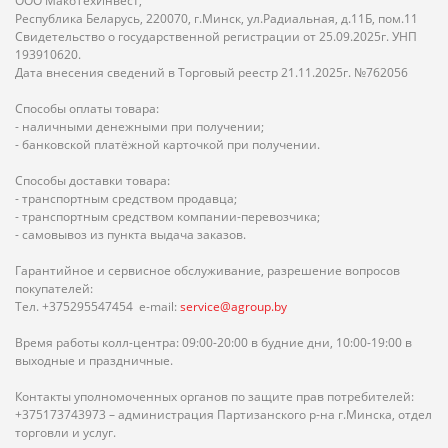
ООО МакоТехИнвест,
Республика Беларусь, 220070, г.Минск, ул.Радиальная, д.11Б, пом.11
Свидетельство о государственной регистрации от 25.09.2025г. УНП
193910620.
Дата внесения сведений в Торговый реестр 21.11.2025г. №762056
Способы оплаты товара:
- наличными денежными при получении;
- банковской платёжной карточкой при получении.
Способы доставки товара:
- транспортным средством продавца;
- транспортным средством компании-перевозчика;
- самовывоз из пункта выдача заказов.
Гарантийное и сервисное обслуживание, разрешение вопросов
покупателей:
Тел. +375295547454 e-mail:
service@agroup.by
Время работы колл-центра: 09:00-20:00 в будние дни, 10:00-19:00 в
выходные и праздничные.
Контакты уполномоченных органов по защите прав потребителей:
+375173743973 – администрация Партизанского р-на г.Минска, отдел
торговли и услуг.