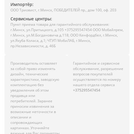
Импортёр:
ООО Триовист, г.Минск, ПОБЕДИТЕЛЕЙ пр., дом 100, оф. 203
Сервисные центры:
Пункт приема товара для гарантийного обслуживания:
г.Минск, ул.Притыцкого, д.105 +375295547454 ООО Мобайлрем,
г.Минск, ул.М.Богдановича д.118; ООО Кенфордбел, г.Минск,
ул.Якуба Коласа, д.1; ЧТУП МобиЛАБ, г.Минск,
пр.Независимости, д. 46Б
Производитель оставляет
Гарантийное и сервисное
за собой право изменять
обслуживание, разрешение
дизайн, технические
вопросов покупателей
характеристики, заводскую
осуществляется по номеру
комплектацию без
нашего отдела сервиса
уведомления об этом
+375295547454
продавца или
потребителей. Заранее
приносим извинения за
возможные неточности в
описании и
сопровождающих
картинках. Уточняйте
важные для Вас параметры