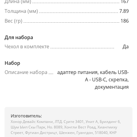
Длина (мм)
167
Толщина (мм)
7.89
Вес (гр)
186
Для набора
Чехол в комплекте
Да
Набор
Описание набора
адаптер питания, кабель USB-
A - USB-C, скрепка,
документация
Изготовитель:
Хонор Девайс Компани, ЛТД. Суите 3401, Унит A, Буилдинг 6,
Шум Ыип Скы Парк, Но. 8089, Хонгли Вест Роад, Xиангмиху
Стреет, Футиан Дистрицт, Шенжен, Гуангдон, 518040, КНР