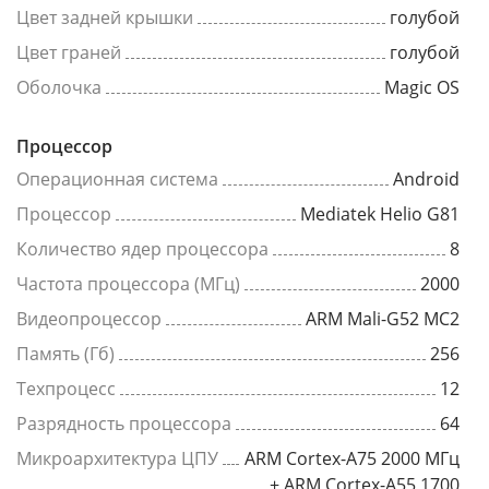
Цвет задней крышки
голубой
Цвет граней
голубой
Оболочка
Magic OS
Процессор
Операционная система
Android
Процессор
Mediatek Helio G81
Количество ядер процессора
8
Частота процессора (МГц)
2000
Видеопроцессор
ARM Mali-G52 MC2
Память (Гб)
256
Техпроцесс
12
Разрядность процессора
64
Микроархитектура ЦПУ
ARM Cortex-A75 2000 МГц
+ ARM Cortex-A55 1700