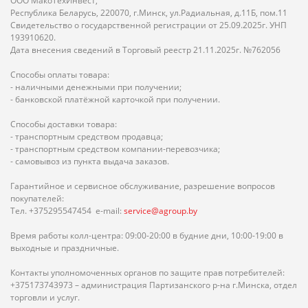
ООО МакоТехИнвест,
Республика Беларусь, 220070, г.Минск, ул.Радиальная, д.11Б, пом.11
Свидетельство о государственной регистрации от 25.09.2025г. УНП
193910620.
Дата внесения сведений в Торговый реестр 21.11.2025г. №762056
Способы оплаты товара:
- наличными денежными при получении;
- банковской платёжной карточкой при получении.
Способы доставки товара:
- транспортным средством продавца;
- транспортным средством компании-перевозчика;
- самовывоз из пункта выдача заказов.
Гарантийное и сервисное обслуживание, разрешение вопросов
покупателей:
Тел. +375295547454 e-mail:
service@agroup.by
Время работы колл-центра: 09:00-20:00 в будние дни, 10:00-19:00 в
выходные и праздничные.
Контакты уполномоченных органов по защите прав потребителей:
+375173743973 – администрация Партизанского р-на г.Минска, отдел
торговли и услуг.