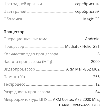
Цвет задней крышки
серебристый
Цвет граней
серебристый
Оболочка
Magic OS
Процессор
Операционная система
Android
Процессор
Mediatek Helio G81
Количество ядер процессора
8
Частота процессора (МГц)
2000
Видеопроцессор
ARM Mali-G52 MC2
Память (Гб)
256
Техпроцесс
12
Разрядность процессора
64
Микроархитектура ЦПУ
ARM Cortex-A75 2000 МГц
+ ARM Cortex-A55 1700