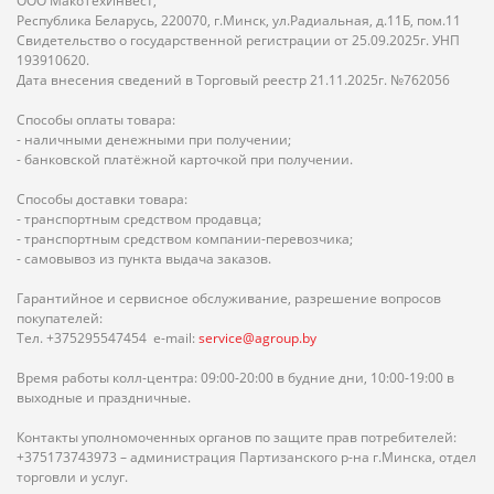
ООО МакоТехИнвест,
Республика Беларусь, 220070, г.Минск, ул.Радиальная, д.11Б, пом.11
Свидетельство о государственной регистрации от 25.09.2025г. УНП
193910620.
Дата внесения сведений в Торговый реестр 21.11.2025г. №762056
Способы оплаты товара:
- наличными денежными при получении;
- банковской платёжной карточкой при получении.
Способы доставки товара:
- транспортным средством продавца;
- транспортным средством компании-перевозчика;
- самовывоз из пункта выдача заказов.
Гарантийное и сервисное обслуживание, разрешение вопросов
покупателей:
Тел. +375295547454 e-mail:
service@agroup.by
Время работы колл-центра: 09:00-20:00 в будние дни, 10:00-19:00 в
выходные и праздничные.
Контакты уполномоченных органов по защите прав потребителей:
+375173743973 – администрация Партизанского р-на г.Минска, отдел
торговли и услуг.