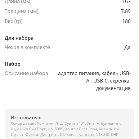
Длина (мм)
167
Толщина (мм)
7.89
Вес (гр)
186
Для набора
Чехол в комплекте
Да
Набор
Описание набора
адаптер питания, кабель USB-
A - USB-C, скрепка,
документация
Изготовитель:
Хонор Девайс Компани, ЛТД. Суите 3401, Унит A, Буилдинг 6,
Шум Ыип Скы Парк, Но. 8089, Хонгли Вест Роад, Xиангмиху
Стреет, Футиан Дистрицт, Шенжен, Гуангдон, 518040, КНР