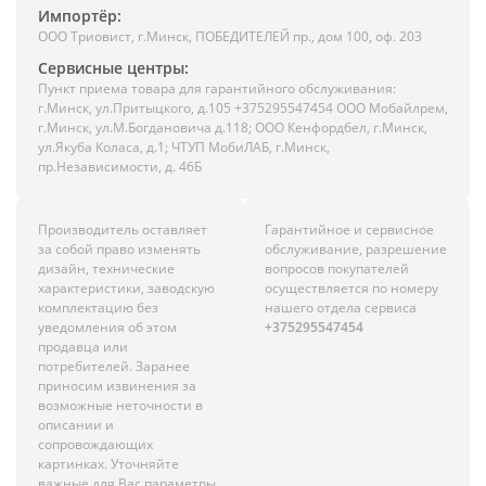
Импортёр:
ООО Триовист, г.Минск, ПОБЕДИТЕЛЕЙ пр., дом 100, оф. 203
Сервисные центры:
Пункт приема товара для гарантийного обслуживания:
г.Минск, ул.Притыцкого, д.105 +375295547454 ООО Мобайлрем,
г.Минск, ул.М.Богдановича д.118; ООО Кенфордбел, г.Минск,
ул.Якуба Коласа, д.1; ЧТУП МобиЛАБ, г.Минск,
пр.Независимости, д. 46Б
Производитель оставляет
Гарантийное и сервисное
за собой право изменять
обслуживание, разрешение
дизайн, технические
вопросов покупателей
характеристики, заводскую
осуществляется по номеру
комплектацию без
нашего отдела сервиса
уведомления об этом
+375295547454
продавца или
потребителей. Заранее
приносим извинения за
возможные неточности в
описании и
сопровождающих
картинках. Уточняйте
важные для Вас параметры