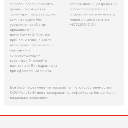
за собой право изменять
обслуживание, разрешение
дизайн, технические
вопросов покупателей
характеристики, заводскую
осуществляется по номеру
комплектацию без
нашего отдела сервиса
уведомления об этом
+375295547454
продавца или
потребителей. Заранее
приносим извинения за
возможные неточности в
описании и
сопровождающих
картинках. Уточняйте
важные для Вас параметры
при оформлении заказа.
Все опубликованные материалы являются собственностью
ООО МакоТехИнвест, копирование информации без согласия
владельца запрещено.