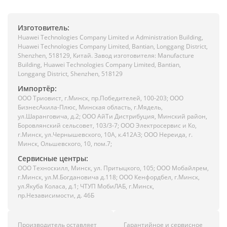
Изготовитель:
Huawei Technologies Company Limited и Administration Building,
Huawei Technologies Company Limited, Bantian, Longgang District,
Shenzhen, 518129, Китай. Завод изготовителя: Manufacture
Building, Huawei Technologies Company Limited, Bantian,
Longgang District, Shenzhen, 518129
Импортёр:
ООО Триовист, г.Минск, пр.Победителей, 100-203; ООО
БизнесАкила-Плюс, Минская область, г.Мядель,
ул.Шаранговича, д.2; ООО АйТи Дистрибуция, Минский район,
Боровлянский сельсовет, 103/3-7; ООО Электросервис и Ко,
г.Минск, ул.Чернышевского, 10А, к.412АЗ; ООО Нереида, г.
Минск, Ольшевского, 10, пом.7;
Сервисные центры:
ООО Техноскилл, Минск, ул. Притыцкого, 105; ООО Мобайлрем,
г.Минск, ул.М.Богдановича д.118; ООО Кенфордбел, г.Минск,
ул.Якуба Коласа, д.1; ЧТУП МобиЛАБ, г.Минск,
пр.Независимости, д. 46Б
Производитель оставляет
Гарантийное и сервисное