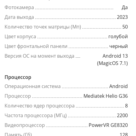
Фотокамера
Да
Дата выхода
2023
Количество точек матрицы (Мп)
50
Цвет корпуса
голубой
Цвет фронтальной панели
черный
Версия ОС на момент выхода
Android 13
(MagicOS 7.1)
Процессор
Операционная система
Android
Процессор
Mediatek Helio G36
Количество ядер процессора
8
Частота процессора (МГц)
2200
Видеопроцессор
PowerVR GE8320
Память (Гб)
128