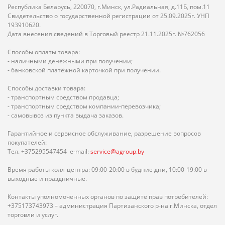
Республика Беларусь, 220070, г.Минск, ул.Радиальная, д.11Б, пом.11
Свидетельство о государственной регистрации от 25.09.2025г. УНП
193910620.
Дата внесения сведений в Торговый реестр 21.11.2025г. №762056
Способы оплаты товара:
- наличными денежными при получении;
- банковской платёжной карточкой при получении.
Способы доставки товара:
- транспортным средством продавца;
- транспортным средством компании-перевозчика;
- самовывоз из пункта выдача заказов.
Гарантийное и сервисное обслуживание, разрешение вопросов
покупателей:
Тел. +375295547454 e-mail:
service@agroup.by
Время работы колл-центра: 09:00-20:00 в будние дни, 10:00-19:00 в
выходные и праздничные.
Контакты уполномоченных органов по защите прав потребителей:
+375173743973 – администрация Партизанского р-на г.Минска, отдел
торговли и услуг.