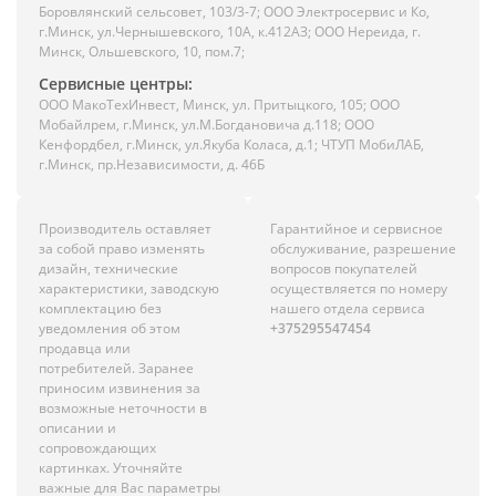
Боровлянский сельсовет, 103/3-7; ООО Электросервис и Ко,
г.Минск, ул.Чернышевского, 10А, к.412АЗ; ООО Нереида, г.
Минск, Ольшевского, 10, пом.7;
Сервисные центры:
ООО МакоТехИнвест, Минск, ул. Притыцкого, 105; ООО
Мобайлрем, г.Минск, ул.М.Богдановича д.118; ООО
Кенфордбел, г.Минск, ул.Якуба Коласа, д.1; ЧТУП МобиЛАБ,
г.Минск, пр.Независимости, д. 46Б
Производитель оставляет
Гарантийное и сервисное
за собой право изменять
обслуживание, разрешение
дизайн, технические
вопросов покупателей
характеристики, заводскую
осуществляется по номеру
комплектацию без
нашего отдела сервиса
уведомления об этом
+375295547454
продавца или
потребителей. Заранее
приносим извинения за
возможные неточности в
описании и
сопровождающих
картинках. Уточняйте
важные для Вас параметры