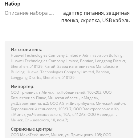
Набор
Описание набора
адаптер питания, защитная
пленка, скрепка, USB кабель
Изготовитель:
Huawei Technologies Company Limited и Administration Building,
Huawei Technologies Company Limited, Bantian, Longgang District,
Shenzhen, 518129, Китай. Завод изготовителя: Manufacture
Building, Huawei Technologies Company Limited, Bantian,
Longgang District, Shenzhen, 518129
Импортёр:
ООО Триовист, г.Минск, пр.Победителей, 100-203; ООО
БизнесАкила-Плюс, Минская область, г.Мядель,
ул.Шаранговича, д.2; ООО АйТи Дистрибуция, Минский район,
Боровлянский сельсовет, 103/3-7; ООО Электросервис и Ко,
г.Минск, ул.Чернышевского, 10А, к.412АЗ; ООО Нереида, г.
Минск, Ольшевского, 10, пом.7;
Сервисные центры:
ООО МакоТехИнвест, Минск, ул. Притыцкого, 105; ООО