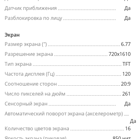
Датчик приближения
Да
Разблокировка по лицу
Да
Экран
Размер экрана (")
6.77
Разрешение экрана
720x1610
Тип экрана
TFT
Частота дисплея (Гц)
120
Соотношение сторон
20:9
Число пикселей на дюйм
261
Сенсорный экран
Да
Автоматический поворот экрана (акселерометр)
Да
Количество цветов экрана
16
Яркость экрана (пиковая)
850 нит