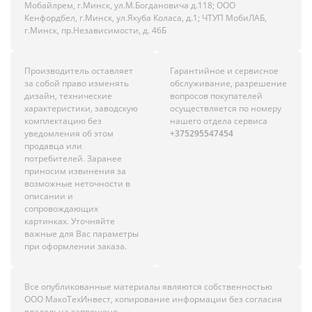
Мобайлрем, г.Минск, ул.М.Богдановича д.118; ООО
Кенфордбел, г.Минск, ул.Якуба Коласа, д.1; ЧТУП МобиЛАБ,
г.Минск, пр.Независимости, д. 46Б
Производитель оставляет
Гарантийное и сервисное
за собой право изменять
обслуживание, разрешение
дизайн, технические
вопросов покупателей
характеристики, заводскую
осуществляется по номеру
комплектацию без
нашего отдела сервиса
уведомления об этом
+375295547454
продавца или
потребителей. Заранее
приносим извинения за
возможные неточности в
описании и
сопровождающих
картинках. Уточняйте
важные для Вас параметры
при оформлении заказа.
Все опубликованные материалы являются собственностью
ООО МакоТехИнвест, копирование информации без согласия
владельца запрещено.