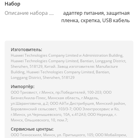
Набор
Описание набора
адаптер питания, защитная
пленка, скрепка, USB кабель
Изготовитель:
Huawei Technologies Company Limited и Administration Building,
Huawei Technologies Company Limited, Bantian, Longgang District,
Shenzhen, 518129, Китай. Завод изготовителя: Manufacture
Building, Huawei Technologies Company Limited, Bantian,
Longgang District, Shenzhen, 518129
Импортёр:
ООО Триовист, г.Минск, пр.Победителей, 100-203; ООО
БизнесАкила-Плюс, Минская область, г.Мядель,
ул.Шаранговича, д.2; ООО АйТи Дистрибуция, Минский район,
Боровлянский сельсовет, 103/3-7; ООО Электросервис и Ко,
г.Минск, ул.Чернышевского, 10А, к.412АЗ; ООО Нереида, г.
Минск, Ольшевского, 10, пом.7;
Сервисные центры:
ООО Техноскилл, Минск, ул. Притыцкого, 105; ООО Мобайлрем,