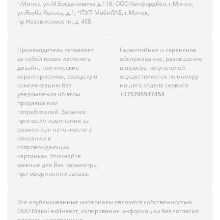
г.Минск, ул.М.Богдановича д.118; ООО Кенфордбел, г.Минск,
ул.Якуба Коласа, д.1; ЧТУП МобиЛАБ, г.Минск,
пр.Независимости, д. 46Б
Производитель оставляет
Гарантийное и сервисное
за собой право изменять
обслуживание, разрешение
дизайн, технические
вопросов покупателей
характеристики, заводскую
осуществляется по номеру
комплектацию без
нашего отдела сервиса
уведомления об этом
+375295547454
продавца или
потребителей. Заранее
приносим извинения за
возможные неточности в
описании и
сопровождающих
картинках. Уточняйте
важные для Вас параметры
при оформлении заказа.
Все опубликованные материалы являются собственностью
ООО МакоТехИнвест, копирование информации без согласия
владельца запрещено.