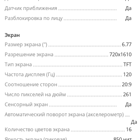
Датчик приближения
Да
Разблокировка по лицу
Да
Экран
Размер экрана (")
6.77
Разрешение экрана
720x1610
Тип экрана
TFT
Частота дисплея (Гц)
120
Соотношение сторон
20:9
Число пикселей на дюйм
261
Сенсорный экран
Да
Автоматический поворот экрана (акселерометр)
Да
Количество цветов экрана
16
Яркость экрана (пиковая)
850 нит