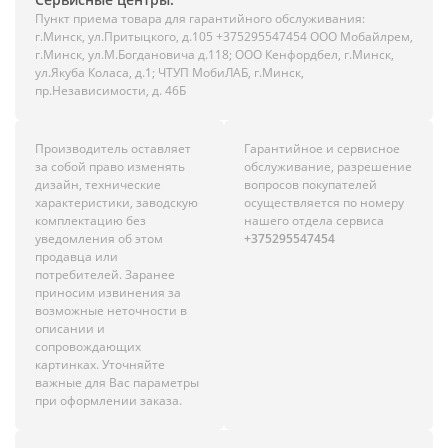
Пункт приема товара для гарантийного обслуживания:
г.Минск, ул.Притыцкого, д.105 +375295547454 ООО Мобайлрем,
г.Минск, ул.М.Богдановича д.118; ООО Кенфордбел, г.Минск,
ул.Якуба Коласа, д.1; ЧТУП МобиЛАБ, г.Минск,
пр.Независимости, д. 46Б
Производитель оставляет
Гарантийное и сервисное
за собой право изменять
обслуживание, разрешение
дизайн, технические
вопросов покупателей
характеристики, заводскую
осуществляется по номеру
комплектацию без
нашего отдела сервиса
уведомления об этом
+375295547454
продавца или
потребителей. Заранее
приносим извинения за
возможные неточности в
описании и
сопровождающих
картинках. Уточняйте
важные для Вас параметры
при оформлении заказа.