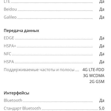
LTE
Да
Beidou
Да
Galileo
Да
Передача данных
EDGE
Да
HSPA+
Да
NFC
Да
HSPA
Да
Поддерживаемые частоты и полосы
4G LTE-FDD
3G WCDMA
2G GSM
Интерфейсы
Bluetooth
Да
Стандарт Bluetooth
5.0