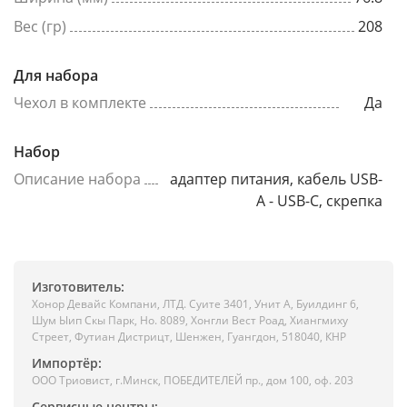
Вес (гр)
208
Для набора
Чехол в комплекте
Да
Набор
Описание набора
адаптер питания, кабель USB-
A - USB-C, скрепка
Изготовитель:
Хонор Девайс Компани, ЛТД. Суите 3401, Унит A, Буилдинг 6,
Шум Ыип Скы Парк, Но. 8089, Хонгли Вест Роад, Xиангмиху
Стреет, Футиан Дистрицт, Шенжен, Гуангдон, 518040, КНР
Импортёр:
ООО Триовист, г.Минск, ПОБЕДИТЕЛЕЙ пр., дом 100, оф. 203
Сервисные центры: