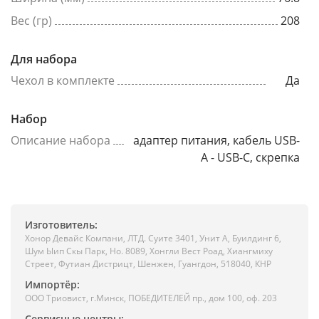
Вес (гр)
208
Для набора
Чехол в комплекте
Да
Набор
Описание набора
адаптер питания, кабель USB-
A - USB-C, скрепка
Изготовитель:
Хонор Девайс Компани, ЛТД. Суите 3401, Унит A, Буилдинг 6,
Шум Ыип Скы Парк, Но. 8089, Хонгли Вест Роад, Xиангмиху
Стреет, Футиан Дистрицт, Шенжен, Гуангдон, 518040, КНР
Импортёр:
ООО Триовист, г.Минск, ПОБЕДИТЕЛЕЙ пр., дом 100, оф. 203
Сервисные центры: