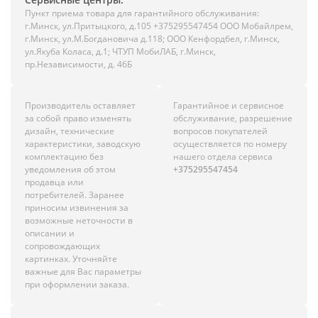
Пункт приема товара для гарантийного обслуживания:
г.Минск, ул.Притыцкого, д.105 +375295547454 ООО Мобайлрем,
г.Минск, ул.М.Богдановича д.118; ООО Кенфордбел, г.Минск,
ул.Якуба Коласа, д.1; ЧТУП МобиЛАБ, г.Минск,
пр.Независимости, д. 46Б
Производитель оставляет
Гарантийное и сервисное
за собой право изменять
обслуживание, разрешение
дизайн, технические
вопросов покупателей
характеристики, заводскую
осуществляется по номеру
комплектацию без
нашего отдела сервиса
уведомления об этом
+375295547454
продавца или
потребителей. Заранее
приносим извинения за
возможные неточности в
описании и
сопровождающих
картинках. Уточняйте
важные для Вас параметры
при оформлении заказа.