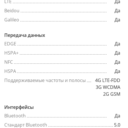
LTE
Да
Beidou
Да
Galileo
Да
Передача данных
EDGE
Да
HSPA+
Да
NFC
Да
HSPA
Да
Поддерживаемые частоты и полосы
4G LTE-FDD
3G WCDMA
2G GSM
Интерфейсы
Bluetooth
Да
Стандарт Bluetooth
5.0