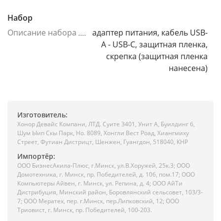
Набор
Описание набора
адаптер питания, кабель USB-
A - USB-C, защитная пленка,
скрепка (защитная пленка
нанесена)
Изготовитель:
Хонор Девайс Компани, ЛТД. Суите 3401, Унит A, Буилдинг 6,
Шум Ыип Скы Парк, Но. 8089, Хонгли Вест Роад, Xиангмиху
Стреет, Футиан Дистрицт, Шенжен, Гуангдон, 518040, КНР
Импортёр:
ООО БизнесАкила-Плюc, г.Минск, ул.В.Хоружей, 25к.3; ООО
Домотехника, г. Минск, пр. Победителей, д. 106, пом.17; ООО
Компьютеры Айвен, г. Минск, ул. Репина, д. 4; ООО АйТи
Дистрибуция, Минский район, Боровлянский сельсовет, 103/3-
7; ООО Мератех, пер. г.Минск, пер.Липковский, 12; ООО
Триовист, г. Минск, пр. Победителей, 100-203.