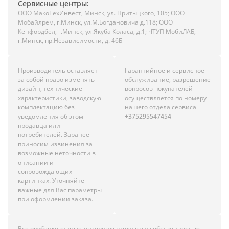
Сервисные центры:
ООО МакоТехИнвест, Минск, ул. Притыцкого, 105; ООО
Мобайлрем, г.Минск, ул.М.Богдановича д.118; ООО
Кенфордбел, г.Минск, ул.Якуба Коласа, д.1; ЧТУП МобиЛАБ,
г.Минск, пр.Независимости, д. 46Б
Производитель оставляет
Гарантийное и сервисное
за собой право изменять
обслуживание, разрешение
дизайн, технические
вопросов покупателей
характеристики, заводскую
осуществляется по номеру
комплектацию без
нашего отдела сервиса
уведомления об этом
+375295547454
продавца или
потребителей. Заранее
приносим извинения за
возможные неточности в
описании и
сопровождающих
картинках. Уточняйте
важные для Вас параметры
при оформлении заказа.
Все опубликованные материалы являются собственностью