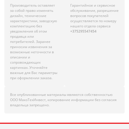
Производитель оставляет
Гарантийное и сервисное
за собой право изменять
обслуживание, разрешение
дизайн, технические
вопросов покупателей
характеристики, заводскую
осуществляется по номеру
комплектацию без
нашего отдела сервиса
уведомления об этом
+375295547454
продавца или
потребителей. Заранее
приносим извинения за
возможные неточности в
описании и
сопровождающих
картинках. Уточняйте
важные для Вас параметры
при оформлении заказа.
Все опубликованные материалы являются собственностью
ООО МакоТехИнвест, копирование информации без согласия
владельца запрещено.