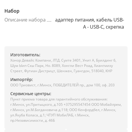
Набор
Описание набора
адаптер питания, кабель USB-
A - USB-C, скрепка
Изготовитель:
Хонор Девайс Компани, ЛТД. Суите 3401, Унит A, Буилдинг 6,
Шум Ыип Скы Парк, Но. 8089, Хонгли Вест Роад, Xиангмиху
Стреет, Футиан Дистрицт, Шенжен, Гуангдон, 518040, КНР
Импортёр:
ООО Триовист, г.Минск, ПОБЕДИТЕЛЕЙ пр., дом 100, оф. 203
Сервисные центры:
Пункт приема товара для гарантийного обслуживания:
г.Минск, ул.Притыцкого, д.105 +375295547454 ООО Мобайлрем,
г.Минск, ул.М.Богдановича д.118; ООО Кенфордбел, г.Минск,
ул.Якуба Коласа, д.1; ЧТУП МобиЛАБ, г.Минск,
пр.Независимости, д. 46Б