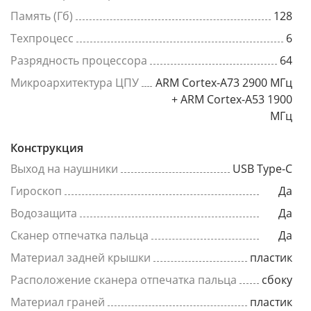
Память (Гб)
128
Техпроцесс
6
Разрядность процессора
64
Микроархитектура ЦПУ
ARM Cortex-A73 2900 МГц
+ ARM Cortex-A53 1900
МГц
Конструкция
Выход на наушники
USB Type-C
Гироскоп
Да
Водозащита
Да
Сканер отпечатка пальца
Да
Материал задней крышки
пластик
Расположение сканера отпечатка пальца
сбоку
Материал граней
пластик