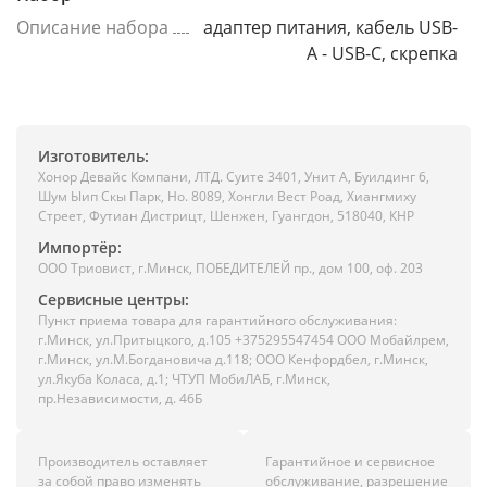
Описание набора
адаптер питания, кабель USB-
A - USB-C, скрепка
Изготовитель:
Хонор Девайс Компани, ЛТД. Суите 3401, Унит A, Буилдинг 6,
Шум Ыип Скы Парк, Но. 8089, Хонгли Вест Роад, Xиангмиху
Стреет, Футиан Дистрицт, Шенжен, Гуангдон, 518040, КНР
Импортёр:
ООО Триовист, г.Минск, ПОБЕДИТЕЛЕЙ пр., дом 100, оф. 203
Сервисные центры:
Пункт приема товара для гарантийного обслуживания:
г.Минск, ул.Притыцкого, д.105 +375295547454 ООО Мобайлрем,
г.Минск, ул.М.Богдановича д.118; ООО Кенфордбел, г.Минск,
ул.Якуба Коласа, д.1; ЧТУП МобиЛАБ, г.Минск,
пр.Независимости, д. 46Б
Производитель оставляет
Гарантийное и сервисное
за собой право изменять
обслуживание, разрешение