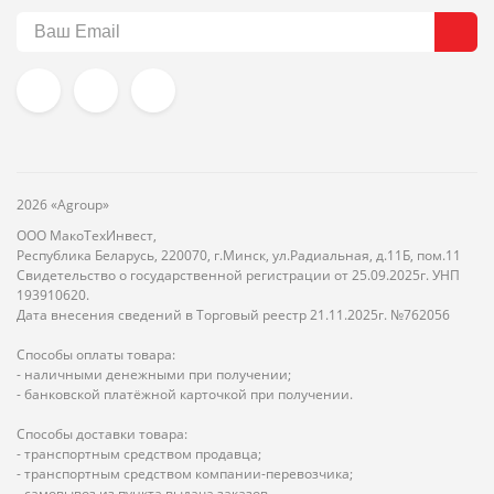
2026 «Agroup»
ООО МакоТехИнвест,
Республика Беларусь, 220070, г.Минск, ул.Радиальная, д.11Б, пом.11
Свидетельство о государственной регистрации от 25.09.2025г. УНП
193910620.
Дата внесения сведений в Торговый реестр 21.11.2025г. №762056
Способы оплаты товара:
- наличными денежными при получении;
- банковской платёжной карточкой при получении.
Способы доставки товара:
- транспортным средством продавца;
- транспортным средством компании-перевозчика;
- самовывоз из пункта выдача заказов.