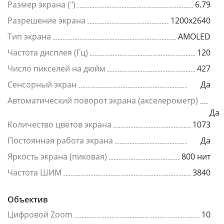
Размер экрана (")
6.79
Разрешение экрана
1200x2640
Тип экрана
AMOLED
Частота дисплея (Гц)
120
Число пикселей на дюйм
427
Сенсорный экран
Да
Автоматический поворот экрана (акселерометр)
Да
Количество цветов экрана
1073
Постоянная работа экрана
Да
Яркость экрана (пиковая)
800 нит
Частота ШИМ
3840
Объектив
Цифровой Zoom
10