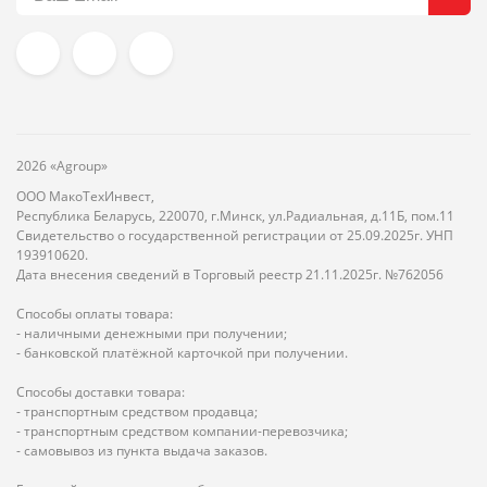
2026 «Agroup»
ООО МакоТехИнвест,
Республика Беларусь, 220070, г.Минск, ул.Радиальная, д.11Б, пом.11
Свидетельство о государственной регистрации от 25.09.2025г. УНП
193910620.
Дата внесения сведений в Торговый реестр 21.11.2025г. №762056
Способы оплаты товара:
- наличными денежными при получении;
- банковской платёжной карточкой при получении.
Способы доставки товара:
- транспортным средством продавца;
- транспортным средством компании-перевозчика;
- самовывоз из пункта выдача заказов.