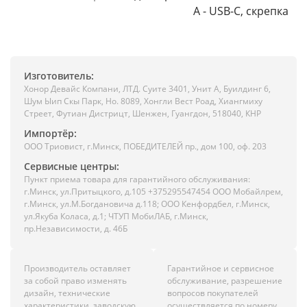
A - USB-C, скрепка
Изготовитель:
Хонор Девайс Компани, ЛТД. Суите 3401, Унит A, Буилдинг 6,
Шум Ыип Скы Парк, Но. 8089, Хонгли Вест Роад, Xиангмиху
Стреет, Футиан Дистрицт, Шенжен, Гуангдон, 518040, КНР
Импортёр:
ООО Триовист, г.Минск, ПОБЕДИТЕЛЕЙ пр., дом 100, оф. 203
Сервисные центры:
Пункт приема товара для гарантийного обслуживания:
г.Минск, ул.Притыцкого, д.105 +375295547454 ООО Мобайлрем,
г.Минск, ул.М.Богдановича д.118; ООО Кенфордбел, г.Минск,
ул.Якуба Коласа, д.1; ЧТУП МобиЛАБ, г.Минск,
пр.Независимости, д. 46Б
Производитель оставляет
Гарантийное и сервисное
за собой право изменять
обслуживание, разрешение
дизайн, технические
вопросов покупателей
характеристики, заводскую
осуществляется по номеру