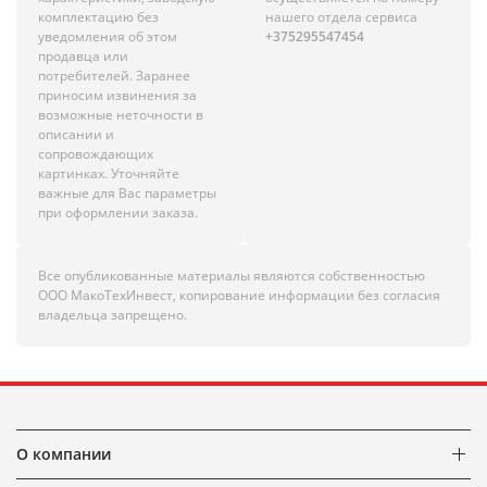
комплектацию без
нашего отдела сервиса
уведомления об этом
+375295547454
продавца или
потребителей. Заранее
приносим извинения за
возможные неточности в
описании и
сопровождающих
картинках. Уточняйте
важные для Вас параметры
при оформлении заказа.
Все опубликованные материалы являются собственностью
ООО МакоТехИнвест, копирование информации без согласия
владельца запрещено.
О компании