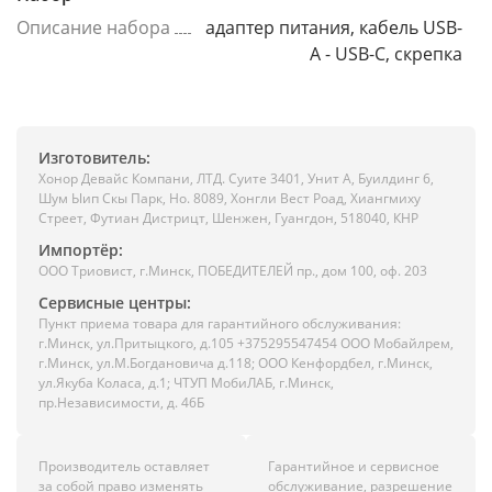
Описание набора
адаптер питания, кабель USB-
A - USB-C, скрепка
Изготовитель:
Хонор Девайс Компани, ЛТД. Суите 3401, Унит A, Буилдинг 6,
Шум Ыип Скы Парк, Но. 8089, Хонгли Вест Роад, Xиангмиху
Стреет, Футиан Дистрицт, Шенжен, Гуангдон, 518040, КНР
Импортёр:
ООО Триовист, г.Минск, ПОБЕДИТЕЛЕЙ пр., дом 100, оф. 203
Сервисные центры:
Пункт приема товара для гарантийного обслуживания:
г.Минск, ул.Притыцкого, д.105 +375295547454 ООО Мобайлрем,
г.Минск, ул.М.Богдановича д.118; ООО Кенфордбел, г.Минск,
ул.Якуба Коласа, д.1; ЧТУП МобиЛАБ, г.Минск,
пр.Независимости, д. 46Б
Производитель оставляет
Гарантийное и сервисное
за собой право изменять
обслуживание, разрешение