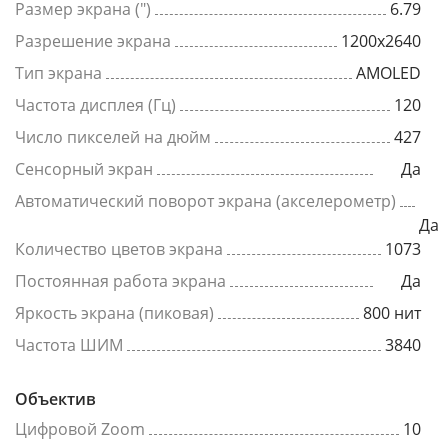
Размер экрана (")
6.79
Разрешение экрана
1200x2640
Тип экрана
AMOLED
Частота дисплея (Гц)
120
Число пикселей на дюйм
427
Сенсорный экран
Да
Автоматический поворот экрана (акселерометр)
Да
Количество цветов экрана
1073
Постоянная работа экрана
Да
Яркость экрана (пиковая)
800 нит
Частота ШИМ
3840
Объектив
Цифровой Zoom
10