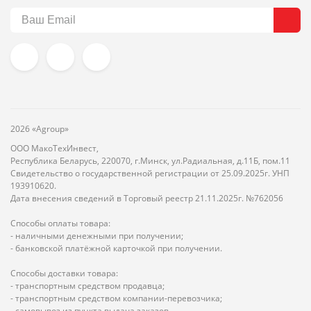
2026 «Agroup»
ООО МакоТехИнвест,
Республика Беларусь, 220070, г.Минск, ул.Радиальная, д.11Б, пом.11
Свидетельство о государственной регистрации от 25.09.2025г. УНП
193910620.
Дата внесения сведений в Торговый реестр 21.11.2025г. №762056
Способы оплаты товара:
- наличными денежными при получении;
- банковской платёжной карточкой при получении.
Способы доставки товара:
- транспортным средством продавца;
- транспортным средством компании-перевозчика;
- самовывоз из пункта выдача заказов.