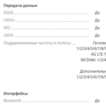
Передача данных
EDGE
Да
HSPA+
Да
NFC
Да
HSPA
Да
Поддерживаемые частоты и полосы
Основн
1/2/3/4/5/6/7/8
4G LTE 
WCDMA: 1/2/4/
Дополнительн
1/2/3/4/5/6/7/8
Интерфейсы
Bluetooth
Да