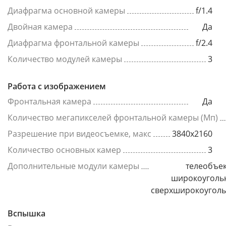
Диафрагма основной камеры
f/1.4
Двойная камера
Да
Диафрагма фронтальной камеры
f/2.4
Количество модулей камеры
3
Работа с изображением
Фронтальная камера
Да
Количество мегапикселей фронтальной камеры (Мп)
Разрешение при видеосъемке, макс
3840x2160
Количество основных камер
3
Дополнительные модули камеры
телеобъек
широкоуголь
сверхширокоугол
Вспышка