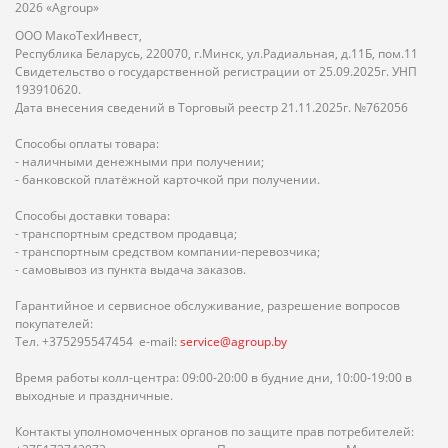
2026 «Agroup»
ООО МакоТехИнвест,
Республика Беларусь, 220070, г.Минск, ул.Радиальная, д.11Б, пом.11
Свидетельство о государственной регистрации от 25.09.2025г. УНП
193910620.
Дата внесения сведений в Торговый реестр 21.11.2025г. №762056
Способы оплаты товара:
- наличными денежными при получении;
- банковской платёжной карточкой при получении.
Способы доставки товара:
- транспортным средством продавца;
- транспортным средством компании-перевозчика;
- самовывоз из пункта выдача заказов.
Гарантийное и сервисное обслуживание, разрешение вопросов
покупателей:
Тел. +375295547454 e-mail:
service@agroup.by
Время работы колл-центра: 09:00-20:00 в будние дни, 10:00-19:00 в
выходные и праздничные.
Контакты уполномоченных органов по защите прав потребителей: