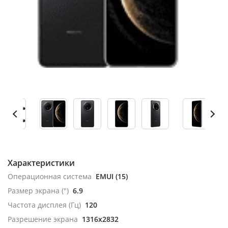
Характеристики
Операционная система
EMUI (15)
Размер экрана (")
6.9
Частота дисплея (Гц)
120
Разрешение экрана
1316x2832