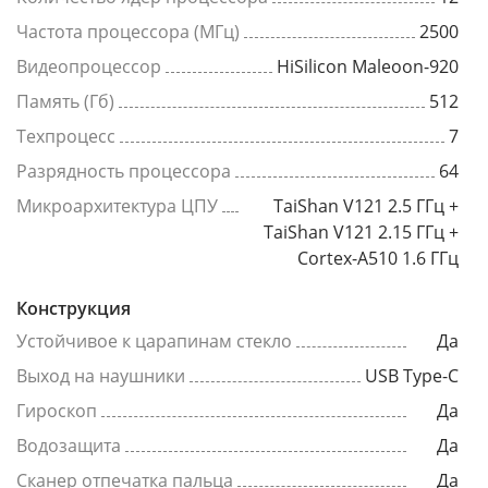
Частота процессора (МГц)
2500
Видеопроцессор
HiSilicon Maleoon-920
Память (Гб)
512
Техпроцесс
7
Разрядность процессора
64
Микроархитектура ЦПУ
TaiShan V121 2.5 ГГц +
TaiShan V121 2.15 ГГц +
Cortex-A510 1.6 ГГц
Конструкция
Устойчивое к царапинам стекло
Да
Выход на наушники
USB Type-C
Гироскоп
Да
Водозащита
Да
Сканер отпечатка пальца
Да