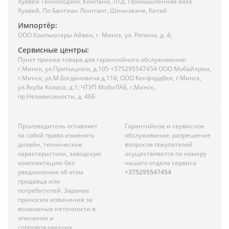
Хуавей Технолоджис Компани, ЛТД. Промышленная База
Хуавей, По Бантиан Лонгганг, Шэньчжэне, Китай
Импортёр:
ООО Компьютеры Айвен, г. Минск, ул. Репина, д. 4;
Сервисные центры:
Пункт приема товара для гарантийного обслуживания:
г.Минск, ул.Притыцкого, д.105 +375295547454 ООО Мобайлрем,
г.Минск, ул.М.Богдановича д.118; ООО Кенфордбел, г.Минск,
ул.Якуба Коласа, д.1; ЧТУП МобиЛАБ, г.Минск,
пр.Независимости, д. 46Б
Производитель оставляет
Гарантийное и сервисное
за собой право изменять
обслуживание, разрешение
дизайн, технические
вопросов покупателей
характеристики, заводскую
осуществляется по номеру
комплектацию без
нашего отдела сервиса
уведомления об этом
+375295547454
продавца или
потребителей. Заранее
приносим извинения за
возможные неточности в
описании и
сопровождающих