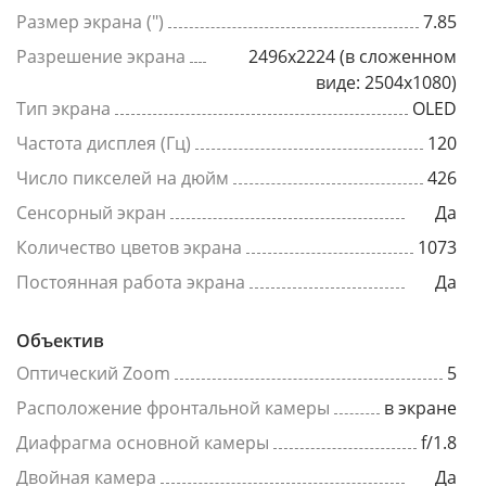
Размер экрана (")
7.85
Разрешение экрана
2496x2224 (в сложенном
виде: 2504x1080)
Тип экрана
OLED
Частота дисплея (Гц)
120
Число пикселей на дюйм
426
Сенсорный экран
Да
Количество цветов экрана
1073
Постоянная работа экрана
Да
Объектив
Оптический Zoom
5
Расположение фронтальной камеры
в экране
Диафрагма основной камеры
f/1.8
Двойная камера
Да