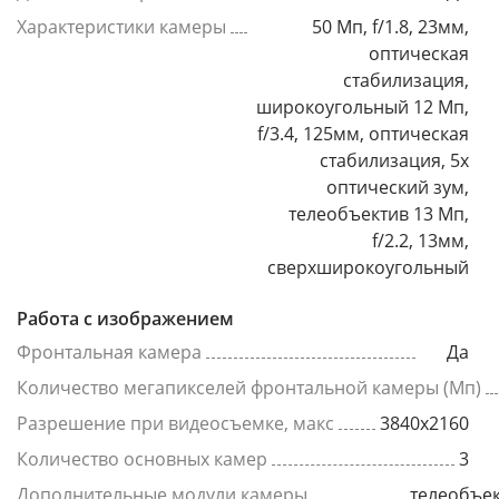
Характеристики камеры
50 Мп, f/1.8, 23мм,
оптическая
стабилизация,
широкоугольный 12 Мп,
f/3.4, 125мм, оптическая
стабилизация, 5x
оптический зум,
телеобъектив 13 Мп,
f/2.2, 13мм,
сверхширокоугольный
Работа с изображением
Фронтальная камера
Да
Количество мегапикселей фронтальной камеры (Мп)
Разрешение при видеосъемке, макс
3840x2160
Количество основных камер
3
Дополнительные модули камеры
телеобъек