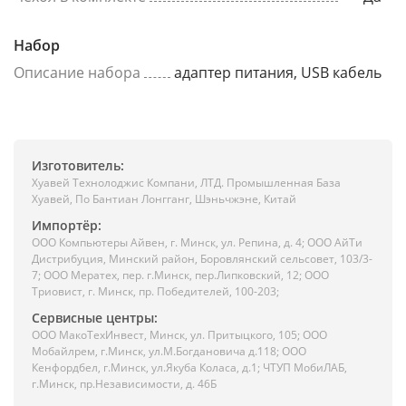
Набор
Описание набора
адаптер питания, USB кабель
Изготовитель:
Хуавей Технолоджис Компани, ЛТД. Промышленная База
Хуавей, По Бантиан Лонгганг, Шэньчжэне, Китай
Импортёр:
ООО Компьютеры Айвен, г. Минск, ул. Репина, д. 4; ООО АйТи
Дистрибуция, Минский район, Боровлянский сельсовет, 103/3-
7; ООО Мератех, пер. г.Минск, пер.Липковский, 12; ООО
Триовист, г. Минск, пр. Победителей, 100-203;
Сервисные центры:
ООО МакоТехИнвест, Минск, ул. Притыцкого, 105; ООО
Мобайлрем, г.Минск, ул.М.Богдановича д.118; ООО
Кенфордбел, г.Минск, ул.Якуба Коласа, д.1; ЧТУП МобиЛАБ,
г.Минск, пр.Независимости, д. 46Б