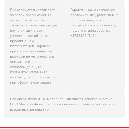
Производитель оставляет
Гарантийное и сервисное
за собой право изменять
обслуживание, разрешение
дизайн, технические
вопросов покупателей
характеристики, заводскую
осуществляется по номеру
комплектацию без
нашего отдела сервиса
уведомления об этом
+375295547454
продавца или
потребителей. Заранее
приносим извинения за
возможные неточности в
описании и
сопровождающих
картинках. Уточняйте
важные для Вас параметры
при оформлении заказа.
Все опубликованные материалы являются собственностью
ООО МакоТехИнвест, копирование информации без согласия
владельца запрещено.