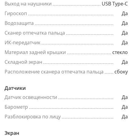
Выход на наушники
USB Type-C
Гироскоп
Да
Водозащита
Да
Сканер отпечатка пальца
Да
ИК-передатчик
Да
Материал задней крышки
стекло
Складной экран
Да
Расположение сканера отпечатка пальца
сбоку
Датчики
Датчик освещенности
Да
Барометр
Да
Разблокировка по лицу
Да
Экран