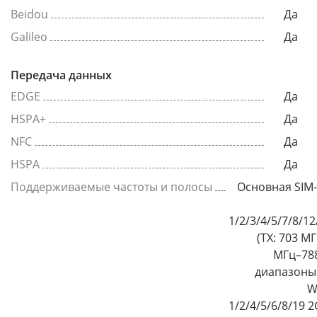
Beidou
Да
Galileo
Да
Передача данных
EDGE
Да
HSPA+
Да
NFC
Да
HSPA
Да
Поддерживаемые частоты и полосы
Основная SIM-
1/2/3/4/5/7/8/1
(TX: 703 М
МГц–788
диапазоны 
W
1/2/4/5/6/8/19