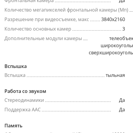
Фронтальная камера
Да
Количество мегапикселей фронтальной камеры (Мп)
Разрешение при видеосъемке, макс
3840x2160
Количество основных камер
3
Дополнительные модули камеры
телеобъек
широкоуголь
сверхширокоугол
Вспышка
Вспышка
тыльная
Работа со звуком
Стереодинамики
Да
Поддержка AAC
Да
Память