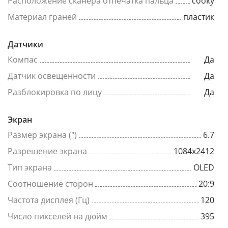
Расположение сканера отпечатка пальца
сбоку
Материал граней
пластик
Датчики
Компас
Да
Датчик освещенности
Да
Разблокировка по лицу
Да
Экран
Размер экрана (")
6.7
Разрешение экрана
1084x2412
Тип экрана
OLED
Соотношение сторон
20:9
Частота дисплея (Гц)
120
Число пикселей на дюйм
395