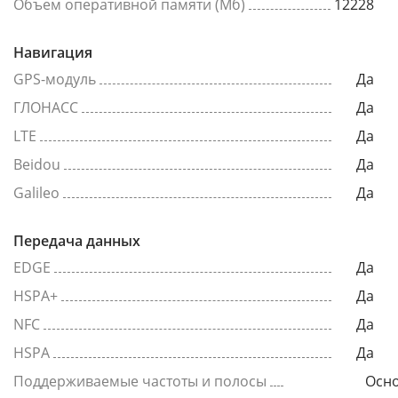
Объем оперативной памяти (Мб)
12228
Навигация
GPS-модуль
Да
ГЛОНАСС
Да
LTE
Да
Beidou
Да
Galileo
Да
Передача данных
EDGE
Да
HSPA+
Да
NFC
Да
HSPA
Да
Поддерживаемые частоты и полосы
Осно