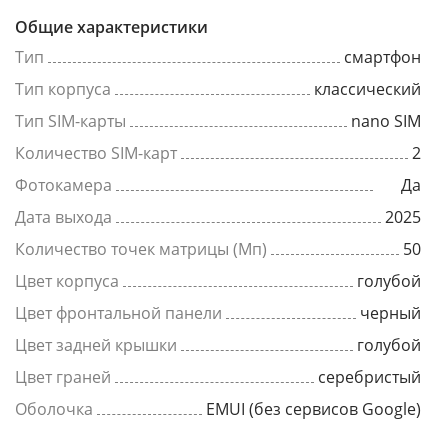
Общие характеристики
Тип
смартфон
Тип корпуса
классический
Тип SIM-карты
nano SIM
Количество SIM-карт
2
Фотокамера
Да
Дата выхода
2025
Количество точек матрицы (Мп)
50
Цвет корпуса
голубой
Цвет фронтальной панели
черный
Цвет задней крышки
голубой
Цвет граней
серебристый
Оболочка
EMUI (без сервисов Google)