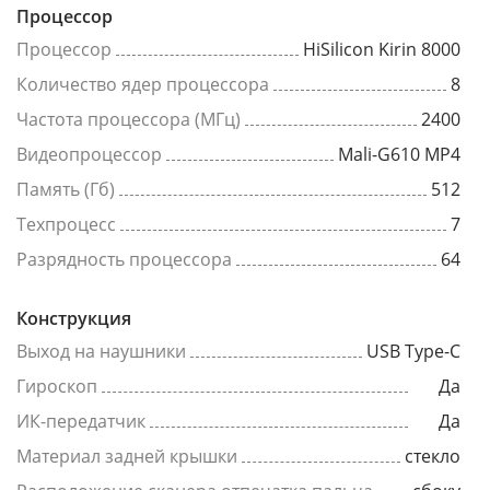
Процессор
Процессор
HiSilicon Kirin 8000
Количество ядер процессора
8
Частота процессора (МГц)
2400
Видеопроцессор
Mali-G610 MP4
Память (Гб)
512
Техпроцесс
7
Разрядность процессора
64
Конструкция
Выход на наушники
USB Type-C
Гироскоп
Да
ИК-передатчик
Да
Материал задней крышки
стекло