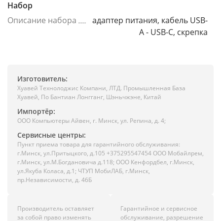
Набор
Описание набора
адаптер питания, кабель USB-
A - USB-C, скрепка
Изготовитель:
Хуавей Технолоджис Компани, ЛТД. Промышленная База
Хуавей, По Бантиан Лонгганг, Шэньчжэне, Китай
Импортёр:
ООО Компьютеры Айвен, г. Минск, ул. Репина, д. 4;
Сервисные центры:
Пункт приема товара для гарантийного обслуживания:
г.Минск, ул.Притыцкого, д.105 +375295547454 ООО Мобайлрем,
г.Минск, ул.М.Богдановича д.118; ООО Кенфордбел, г.Минск,
ул.Якуба Коласа, д.1; ЧТУП МобиЛАБ, г.Минск,
пр.Независимости, д. 46Б
Производитель оставляет
Гарантийное и сервисное
за собой право изменять
обслуживание, разрешение