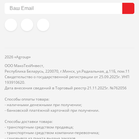
2026 «Agroup»
ООО МакоТехИнвест,
Республика Беларусь, 220070, г.Минск, ул.Радиальная, д.11Б, пом.11
Свидетельство о государственной регистрации от 25.09.2025г. УНП
193910620.
Дата внесения сведений в Торговый реестр 21.11.2025г. №762056
Способы оплаты товара:
- наличными денежными при получении;
- банковской платёжной карточкой при получении.
Способы доставки товара:
- транспортным средством продавца;
- транспортным средством компании-перевозчика;
- самовывоз из пункта выдача заказов.