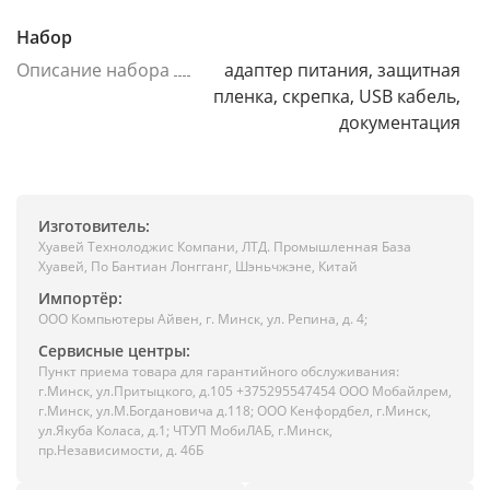
Набор
Описание набора
адаптер питания, защитная
пленка, скрепка, USB кабель,
документация
Изготовитель:
Хуавей Технолоджис Компани, ЛТД. Промышленная База
Хуавей, По Бантиан Лонгганг, Шэньчжэне, Китай
Импортёр:
ООО Компьютеры Айвен, г. Минск, ул. Репина, д. 4;
Сервисные центры:
Пункт приема товара для гарантийного обслуживания:
г.Минск, ул.Притыцкого, д.105 +375295547454 ООО Мобайлрем,
г.Минск, ул.М.Богдановича д.118; ООО Кенфордбел, г.Минск,
ул.Якуба Коласа, д.1; ЧТУП МобиЛАБ, г.Минск,
пр.Независимости, д. 46Б