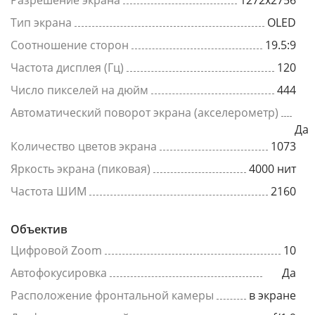
Разрешение экрана
1272x2756
Тип экрана
OLED
Соотношение сторон
19.5:9
Частота дисплея (Гц)
120
Число пикселей на дюйм
444
Автоматический поворот экрана (акселерометр)
Да
Количество цветов экрана
1073
Яркость экрана (пиковая)
4000 нит
Частота ШИМ
2160
Объектив
Цифровой Zoom
10
Автофокусировка
Да
Расположение фронтальной камеры
в экране