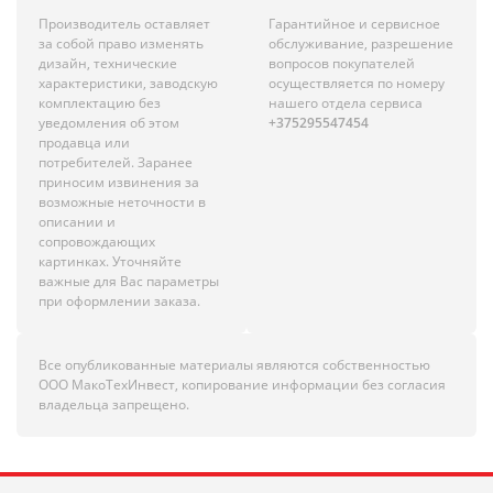
Производитель оставляет
Гарантийное и сервисное
за собой право изменять
обслуживание, разрешение
дизайн, технические
вопросов покупателей
характеристики, заводскую
осуществляется по номеру
комплектацию без
нашего отдела сервиса
уведомления об этом
+375295547454
продавца или
потребителей. Заранее
приносим извинения за
возможные неточности в
описании и
сопровождающих
картинках. Уточняйте
важные для Вас параметры
при оформлении заказа.
Все опубликованные материалы являются собственностью
ООО МакоТехИнвест, копирование информации без согласия
владельца запрещено.