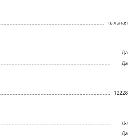
тыльная
Да
Да
12228
Да
Да