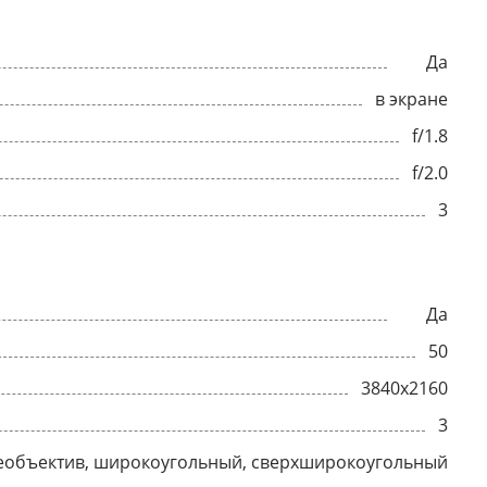
Да
в экране
f/1.8
f/2.0
3
Да
50
3840x2160
3
еобъектив, широкоугольный, сверхширокоугольный