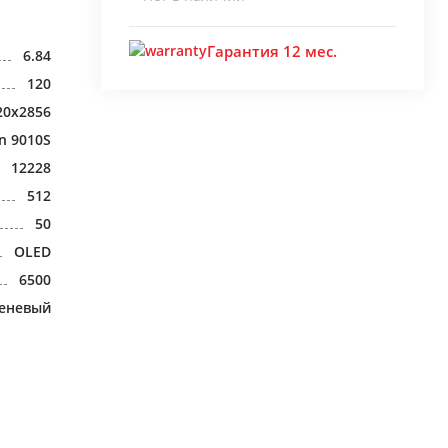
Гарантия 12 мес.
6.84
120
20x2856
in 9010S
12228
512
50
OLED
6500
еневый