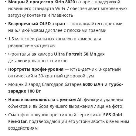
Мощный процессор Kirin 8020
в паре с поддержкой
новейшего стандарта Wi-Fi 7 обеспечивает мгновенную
загрузку контента и плавность
Безупречный OLED-экран
— наслаждайтесь цветами
на 6,7-дюймовом дисплее с плоскими гранями
1,5 млн спектральных каналов в камере для
реалистичных цветов
Фронтальная камера
Ultra Portrait 50 Мп
для
детализированных снимков
Портреты профи-уровня
— RYYB-датчик, 3-кратный
оптический и 30-кратный цифровой зум
Мощный заряд благодаря батарее
6000 мАч и турбо-
зарядке 100 Вт
Новые возможности с умным AI
: функции удаления
объектов и выбора лучшего выражения лица на фото
Смартфон получил престижный сертификат
SGS Gold
Five-Star
, подтверждающий его устойчивость к внешним
воздействиям