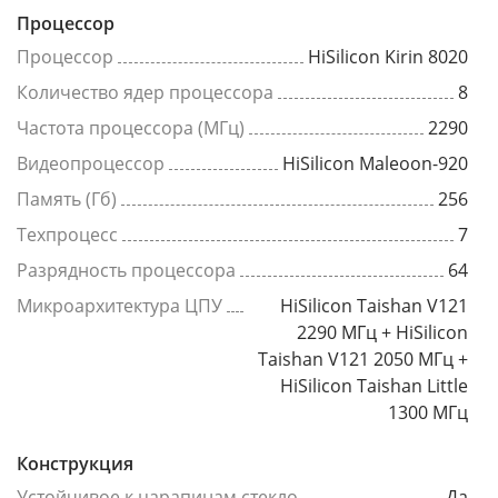
Процессор
Процессор
HiSilicon Kirin 8020
Количество ядер процессора
8
Частота процессора (МГц)
2290
Видеопроцессор
HiSilicon Maleoon-920
Память (Гб)
256
Техпроцесс
7
Разрядность процессора
64
Микроархитектура ЦПУ
HiSilicon Taishan V121
2290 МГц + HiSilicon
Taishan V121 2050 МГц +
HiSilicon Taishan Little
1300 МГц
Конструкция
Устойчивое к царапинам стекло
Да