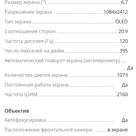
Размер экрана (")
6.7
Разрешение экрана
1084x2412
Тип экрана
OLED
Соотношение сторон
20:9
Частота дисплея (Гц)
120
Число пикселей на дюйм
395
Автоматический поворот экрана (акселерометр)
Да
Количество цветов экрана
1073
Постоянная работа экрана
Да
Частота ШИМ
2160
Объектив
Автофокусировка
Да
Расположение фронтальной камеры
в экране