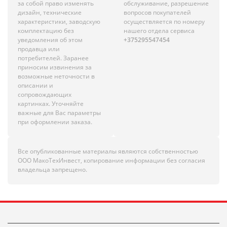
за собой право изменять
обслуживание, разрешение
дизайн, технические
вопросов покупателей
характеристики, заводскую
осуществляется по номеру
комплектацию без
нашего отдела сервиса
уведомления об этом
+375295547454
продавца или
потребителей. Заранее
приносим извинения за
возможные неточности в
описании и
сопровождающих
картинках. Уточняйте
важные для Вас параметры
при оформлении заказа.
Все опубликованные материалы являются собственностью
ООО МакоТехИнвест, копирование информации без согласия
владельца запрещено.