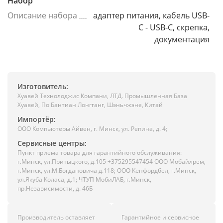
Набор
Описание набора
адаптер питания, кабель USB-
C - USB-C, скрепка,
документация
Изготовитель:
Хуавей Технолоджис Компани, ЛТД. Промышленная База
Хуавей, По Бантиан Лонгганг, Шэньчжэне, Китай
Импортёр:
ООО Компьютеры Айвен, г. Минск, ул. Репина, д. 4;
Сервисные центры:
Пункт приема товара для гарантийного обслуживания:
г.Минск, ул.Притыцкого, д.105 +375295547454 ООО Мобайлрем,
г.Минск, ул.М.Богдановича д.118; ООО Кенфордбел, г.Минск,
ул.Якуба Коласа, д.1; ЧТУП МобиЛАБ, г.Минск,
пр.Независимости, д. 46Б
Производитель оставляет
Гарантийное и сервисное