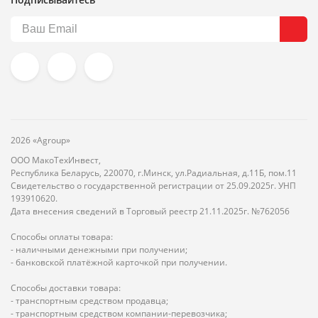
2026 «Agroup»
ООО МакоТехИнвест,
Республика Беларусь, 220070, г.Минск, ул.Радиальная, д.11Б, пом.11
Свидетельство о государственной регистрации от 25.09.2025г. УНП
193910620.
Дата внесения сведений в Торговый реестр 21.11.2025г. №762056
Способы оплаты товара:
- наличными денежными при получении;
- банковской платёжной карточкой при получении.
Способы доставки товара:
- транспортным средством продавца;
- транспортным средством компании-перевозчика;