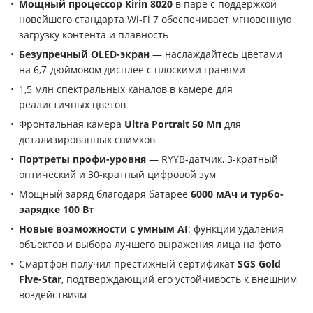
Мощный процессор Kirin 8020
в паре с поддержкой
новейшего стандарта Wi-Fi 7 обеспечивает мгновенную
загрузку контента и плавность
Безупречный OLED-экран
— наслаждайтесь цветами
на 6,7-дюймовом дисплее с плоскими гранями
1,5 млн спектральных каналов в камере для
реалистичных цветов
Фронтальная камера
Ultra Portrait 50 Мп
для
детализированных снимков
Портреты профи-уровня
— RYYB-датчик, 3-кратный
оптический и 30-кратный цифровой зум
Мощный заряд благодаря батарее
6000 мАч и турбо-
зарядке 100 Вт
Новые возможности с умным AI
: функции удаления
объектов и выбора лучшего выражения лица на фото
Смартфон получил престижный сертификат
SGS Gold
Five-Star
, подтверждающий его устойчивость к внешним
воздействиям