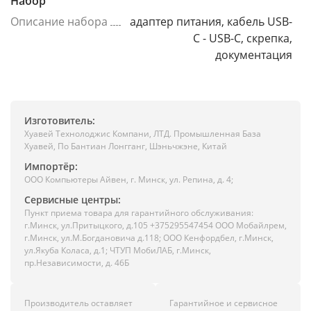
Набор
Описание набора
адаптер питания, кабель USB-
C - USB-C, скрепка,
документация
Изготовитель:
Хуавей Технолоджис Компани, ЛТД. Промышленная База
Хуавей, По Бантиан Лонгганг, Шэньчжэне, Китай
Импортёр:
ООО Компьютеры Айвен, г. Минск, ул. Репина, д. 4;
Сервисные центры:
Пункт приема товара для гарантийного обслуживания:
г.Минск, ул.Притыцкого, д.105 +375295547454 ООО Мобайлрем,
г.Минск, ул.М.Богдановича д.118; ООО Кенфордбел, г.Минск,
ул.Якуба Коласа, д.1; ЧТУП МобиЛАБ, г.Минск,
пр.Независимости, д. 46Б
Производитель оставляет
Гарантийное и сервисное