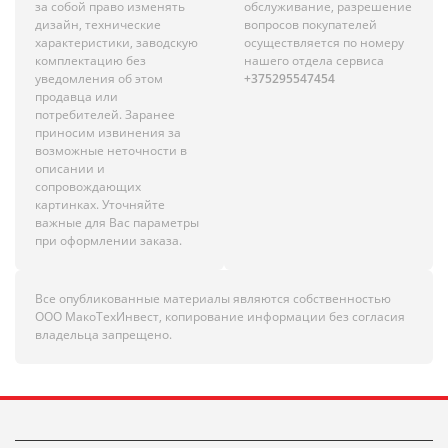
за собой право изменять
обслуживание, разрешение
дизайн, технические
вопросов покупателей
характеристики, заводскую
осуществляется по номеру
комплектацию без
нашего отдела сервиса
уведомления об этом
+375295547454
продавца или
потребителей. Заранее
приносим извинения за
возможные неточности в
описании и
сопровождающих
картинках. Уточняйте
важные для Вас параметры
при оформлении заказа.
Все опубликованные материалы являются собственностью
ООО МакоТехИнвест, копирование информации без согласия
владельца запрещено.