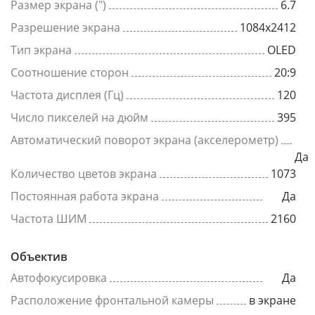
Размер экрана (")
6.7
Разрешение экрана
1084x2412
Тип экрана
OLED
Соотношение сторон
20:9
Частота дисплея (Гц)
120
Число пикселей на дюйм
395
Автоматический поворот экрана (акселерометр)
Да
Количество цветов экрана
1073
Постоянная работа экрана
Да
Частота ШИМ
2160
Объектив
Автофокусировка
Да
Расположение фронтальной камеры
в экране