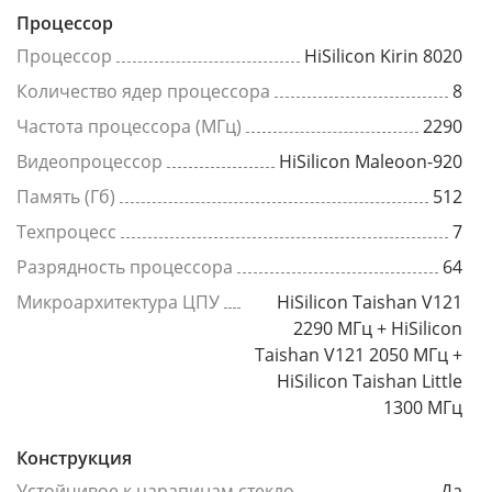
Процессор
Процессор
HiSilicon Kirin 8020
Количество ядер процессора
8
Частота процессора (МГц)
2290
Видеопроцессор
HiSilicon Maleoon-920
Память (Гб)
512
Техпроцесс
7
Разрядность процессора
64
Микроархитектура ЦПУ
HiSilicon Taishan V121
2290 МГц + HiSilicon
Taishan V121 2050 МГц +
HiSilicon Taishan Little
1300 МГц
Конструкция
Устойчивое к царапинам стекло
Да