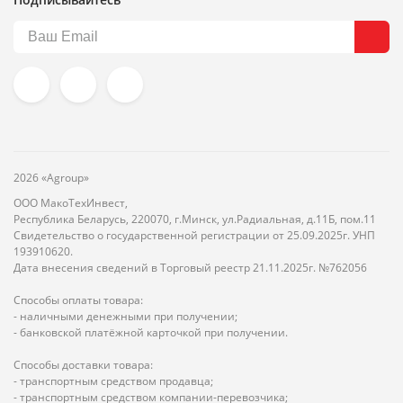
2026 «Agroup»
ООО МакоТехИнвест,
Республика Беларусь, 220070, г.Минск, ул.Радиальная, д.11Б, пом.11
Свидетельство о государственной регистрации от 25.09.2025г. УНП
193910620.
Дата внесения сведений в Торговый реестр 21.11.2025г. №762056
Способы оплаты товара:
- наличными денежными при получении;
- банковской платёжной карточкой при получении.
Способы доставки товара:
- транспортным средством продавца;
- транспортным средством компании-перевозчика;