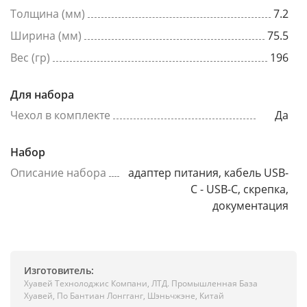
Толщина (мм)
7.2
Ширина (мм)
75.5
Вес (гр)
196
Для набора
Чехол в комплекте
Да
Набор
Описание набора
адаптер питания, кабель USB-
C - USB-C, скрепка,
документация
Изготовитель:
Хуавей Технолоджис Компани, ЛТД. Промышленная База
Хуавей, По Бантиан Лонгганг, Шэньчжэне, Китай