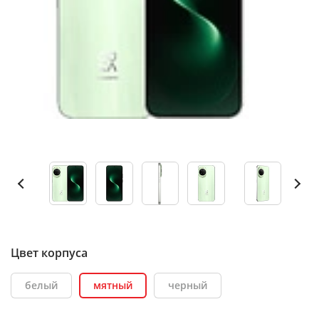
Цвет корпуса
белый
мятный
черный