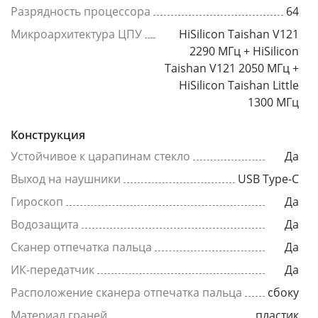
Разрядность процессора
64
Микроархитектура ЦПУ
HiSilicon Taishan V121
2290 МГц + HiSilicon
Taishan V121 2050 МГц +
HiSilicon Taishan Little
1300 МГц
Конструкция
Устойчивое к царапинам стекло
Да
Выход на наушники
USB Type-C
Гироскоп
Да
Водозащита
Да
Сканер отпечатка пальца
Да
ИК-передатчик
Да
Расположение сканера отпечатка пальца
сбоку
Материал граней
пластик