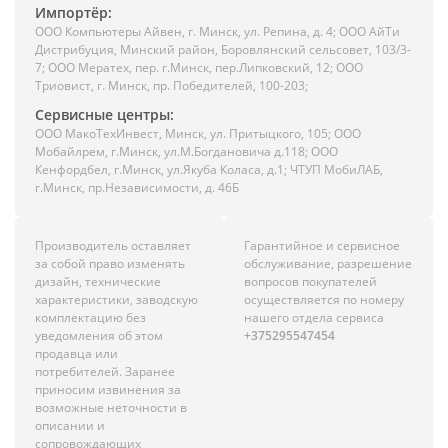
Импортёр:
ООО Компьютеры Айвен, г. Минск, ул. Репина, д. 4; ООО АйТи
Дистрибуция, Минский район, Боровлянский сельсовет, 103/3-
7; ООО Мератех, пер. г.Минск, пер.Липковский, 12; ООО
Триовист, г. Минск, пр. Победителей, 100-203;
Сервисные центры:
ООО МакоТехИнвест, Минск, ул. Притыцкого, 105; ООО
Мобайлрем, г.Минск, ул.М.Богдановича д.118; ООО
Кенфордбел, г.Минск, ул.Якуба Коласа, д.1; ЧТУП МобиЛАБ,
г.Минск, пр.Независимости, д. 46Б
Производитель оставляет
Гарантийное и сервисное
за собой право изменять
обслуживание, разрешение
дизайн, технические
вопросов покупателей
характеристики, заводскую
осуществляется по номеру
комплектацию без
нашего отдела сервиса
уведомления об этом
+375295547454
продавца или
потребителей. Заранее
приносим извинения за
возможные неточности в
описании и
сопровождающих