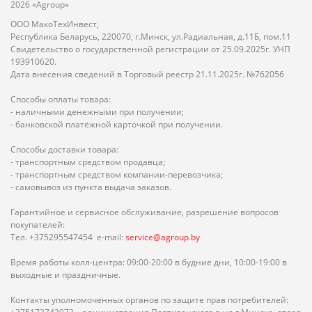
2026 «Agroup»
ООО МакоТехИнвест,
Республика Беларусь, 220070, г.Минск, ул.Радиальная, д.11Б, пом.11
Свидетельство о государственной регистрации от 25.09.2025г. УНП
193910620.
Дата внесения сведений в Торговый реестр 21.11.2025г. №762056
Способы оплаты товара:
- наличными денежными при получении;
- банковской платёжной карточкой при получении.
Способы доставки товара:
- транспортным средством продавца;
- транспортным средством компании-перевозчика;
- самовывоз из пункта выдача заказов.
Гарантийное и сервисное обслуживание, разрешение вопросов
покупателей:
Тел. +375295547454 e-mail:
service@agroup.by
Время работы колл-центра: 09:00-20:00 в будние дни, 10:00-19:00 в
выходные и праздничные.
Контакты уполномоченных органов по защите прав потребителей: