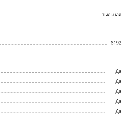
тыльная
8192
Да
Да
Да
Да
Да