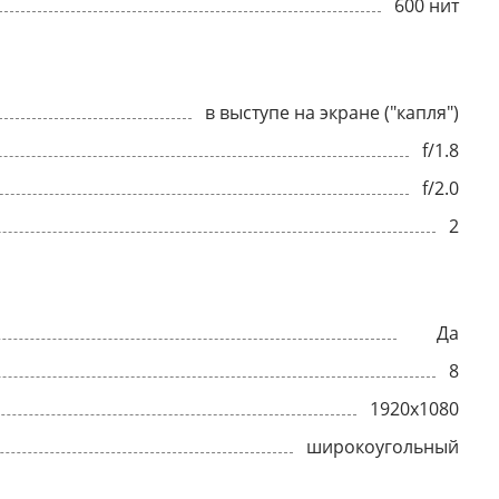
600 нит
в выступе на экране ("капля")
f/1.8
f/2.0
2
Да
8
1920x1080
широкоугольный