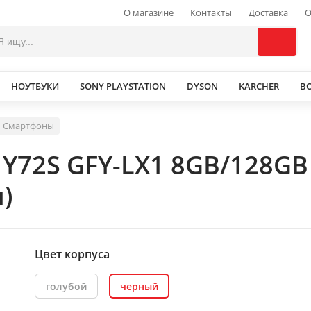
О магазине
Контакты
Доставка
О
НОУТБУКИ
SONY PLAYSTATION
DYSON
KARCHER
В
Смартфоны
Y72S GFY-LX1 8GB/128GB
)
Цвет корпуса
голубой
черный