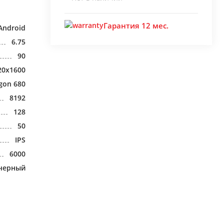
Гарантия 12 мес.
Android
6.75
90
20x1600
gon 680
8192
128
50
IPS
6000
черный