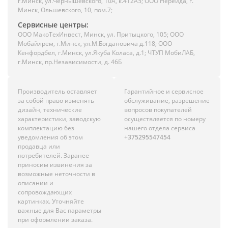
г.Минск, ул.Чернышевского, 10А, к.412АЗ; ООО Нереида, г.
Минск, Ольшевского, 10, пом.7;
Сервисные центры:
ООО МакоТехИнвест, Минск, ул. Притыцкого, 105; ООО
Мобайлрем, г.Минск, ул.М.Богдановича д.118; ООО
Кенфордбел, г.Минск, ул.Якуба Коласа, д.1; ЧТУП МобиЛАБ,
г.Минск, пр.Независимости, д. 46Б
Производитель оставляет
Гарантийное и сервисное
за собой право изменять
обслуживание, разрешение
дизайн, технические
вопросов покупателей
характеристики, заводскую
осуществляется по номеру
комплектацию без
нашего отдела сервиса
уведомления об этом
+375295547454
продавца или
потребителей. Заранее
приносим извинения за
возможные неточности в
описании и
сопровождающих
картинках. Уточняйте
важные для Вас параметры
при оформлении заказа.