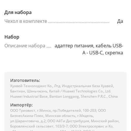
Для набора
Чехол в комплекте
Да
Набор
Описание набора
адаптер питания, кабель USB-
A - USB-C, скрепка
Изготовитель:
Хуавей Технолоджис Ко., Лтд. Индустриальная база Хуавей,
Бантиан, Шэньчжэнь, Китай / Huawei Technologies Co., Ltd.
Huawei Industrial Base, Bantian Longgang, Shenzhen P.R.C., China
Импортёр:
ООО Триовист, г.Минск, пр.Победителей, 100-203; ООО
БизнесАкила-Плюс, Минская область, г.Мядель,
ул.Шаранговича, д.2; ООО АйТи Дистрибуция, Минский район,
Боровлянский сельсовет, 103/3-7; ООО Электросервис и Ко,