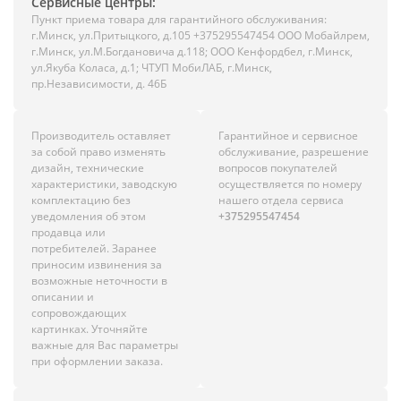
Сервисные центры:
Пункт приема товара для гарантийного обслуживания:
г.Минск, ул.Притыцкого, д.105 +375295547454 ООО Мобайлрем,
г.Минск, ул.М.Богдановича д.118; ООО Кенфордбел, г.Минск,
ул.Якуба Коласа, д.1; ЧТУП МобиЛАБ, г.Минск,
пр.Независимости, д. 46Б
Производитель оставляет
Гарантийное и сервисное
за собой право изменять
обслуживание, разрешение
дизайн, технические
вопросов покупателей
характеристики, заводскую
осуществляется по номеру
комплектацию без
нашего отдела сервиса
уведомления об этом
+375295547454
продавца или
потребителей. Заранее
приносим извинения за
возможные неточности в
описании и
сопровождающих
картинках. Уточняйте
важные для Вас параметры
при оформлении заказа.