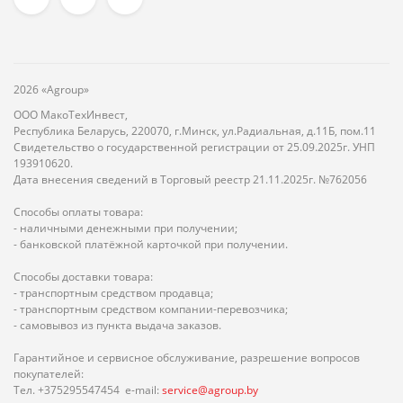
2026 «Agroup»
ООО МакоТехИнвест,
Республика Беларусь, 220070, г.Минск, ул.Радиальная, д.11Б, пом.11
Свидетельство о государственной регистрации от 25.09.2025г. УНП
193910620.
Дата внесения сведений в Торговый реестр 21.11.2025г. №762056
Способы оплаты товара:
- наличными денежными при получении;
- банковской платёжной карточкой при получении.
Способы доставки товара:
- транспортным средством продавца;
- транспортным средством компании-перевозчика;
- самовывоз из пункта выдача заказов.
Гарантийное и сервисное обслуживание, разрешение вопросов
покупателей:
Тел. +375295547454 e-mail:
service@agroup.by