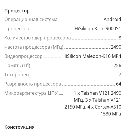
Процессор
Операционная система
Android
Процессор
HiSilicon Kirin 9000S1
Количество ядер процессора
8
Частота процессора (МГц)
2490
Видеопроцессор
HiSilicon Maleoon-910 MP4
Память (Гб)
256
Техпроцесс
7
Разрядность процессора
64
Микроархитектура ЦПУ
1 x Taishan V121 2490
МГц, 3 x Taishan V121
2150 МГц, 4 x Cortex-A510
1530 МГц
Конструкция