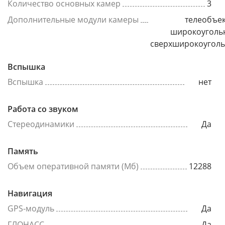
Количество основных камер
3
Дополнительные модули камеры
телеобъек
широкоуголь
сверхширокоугол
Вспышка
Вспышка
нет
Работа со звуком
Стереодинамики
Да
Память
Объем оперативной памяти (Мб)
12288
Навигация
GPS-модуль
Да
ГЛОНАСС
Да