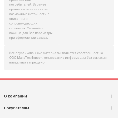
потребителей. Заранее
приносим извинения за
возможные неточности в
описании и
сопровождающих
картинках. Уточняйте
важные для Вас параметры
при оформлении заказа.
Все опубликованные материалы являются собственностью
ООО МакоТехИнвест, копирование информации без согласия
владельца запрещено.
О компании
Покупателям