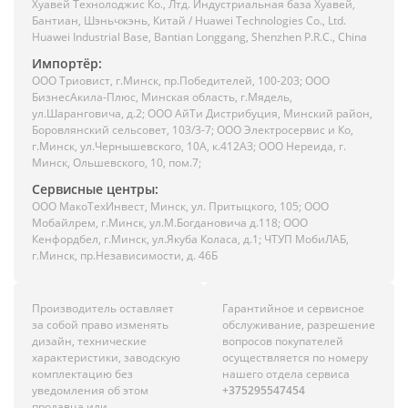
Хуавей Технолоджис Ко., Лтд. Индустриальная база Хуавей,
Бантиан, Шэньчжэнь, Китай / Huawei Technologies Co., Ltd.
Huawei Industrial Base, Bantian Longgang, Shenzhen P.R.C., China
Импортёр:
ООО Триовист, г.Минск, пр.Победителей, 100-203; ООО
БизнесАкила-Плюс, Минская область, г.Мядель,
ул.Шаранговича, д.2; ООО АйТи Дистрибуция, Минский район,
Боровлянский сельсовет, 103/3-7; ООО Электросервис и Ко,
г.Минск, ул.Чернышевского, 10А, к.412АЗ; ООО Нереида, г.
Минск, Ольшевского, 10, пом.7;
Сервисные центры:
ООО МакоТехИнвест, Минск, ул. Притыцкого, 105; ООО
Мобайлрем, г.Минск, ул.М.Богдановича д.118; ООО
Кенфордбел, г.Минск, ул.Якуба Коласа, д.1; ЧТУП МобиЛАБ,
г.Минск, пр.Независимости, д. 46Б
Производитель оставляет
Гарантийное и сервисное
за собой право изменять
обслуживание, разрешение
дизайн, технические
вопросов покупателей
характеристики, заводскую
осуществляется по номеру
комплектацию без
нашего отдела сервиса
уведомления об этом
+375295547454
продавца или