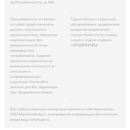
пр.Независимости, д. 46Б
Производитель оставляет
Гарантийное и сервисное
за собой право изменять
обслуживание, разрешение
дизайн, технические
вопросов покупателей
характеристики, заводскую
осуществляется по номеру
комплектацию без
нашего отдела сервиса
уведомления об этом
+375295547454
продавца или
потребителей. Заранее
приносим извинения за
возможные неточности в
описании и
сопровождающих
картинках. Уточняйте
важные для Вас параметры
при оформлении заказа.
Все опубликованные материалы являются собственностью
ООО МакоТехИнвест, копирование информации без согласия
владельца запрещено.