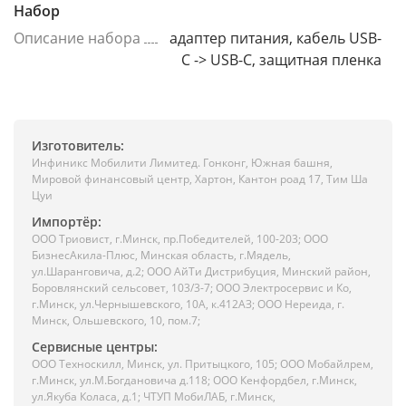
Набор
Описание набора
адаптер питания, кабель USB-
C -> USB-C, защитная пленка
Изготовитель:
Инфиникс Мобилити Лимитед. Гонконг, Южная башня,
Мировой финансовый центр, Хартон, Кантон роад 17, Тим Ша
Цуи
Импортёр:
ООО Триовист, г.Минск, пр.Победителей, 100-203; ООО
БизнесАкила-Плюс, Минская область, г.Мядель,
ул.Шаранговича, д.2; ООО АйТи Дистрибуция, Минский район,
Боровлянский сельсовет, 103/3-7; ООО Электросервис и Ко,
г.Минск, ул.Чернышевского, 10А, к.412АЗ; ООО Нереида, г.
Минск, Ольшевского, 10, пом.7;
Сервисные центры:
ООО Техноскилл, Минск, ул. Притыцкого, 105; ООО Мобайлрем,
г.Минск, ул.М.Богдановича д.118; ООО Кенфордбел, г.Минск,
ул.Якуба Коласа, д.1; ЧТУП МобиЛАБ, г.Минск,