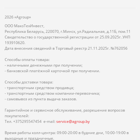
2026 «Agroup»
ООО МакоТехИнвест,
Республика Беларусь, 220070, г.Минск, ул.Радиальная, д.11Б, пом.11
Свидетельство о государственной регистрации от 25.09.2025г. УНП
193910620.
Дата внесения сведений в Торговый реестр 21.11.2025г. №762056
Способы оплаты товара:
- наличными денежными при получении;
- банковской платёжной карточкой при получении.
Способы доставки товара:
- транспортным средством продавца;
- транспортным средством компании-перевозчика;
- самовывоз из пункта выдача заказов.
Гарантийное и сервисное обслуживание, разрешение вопросов
покупателей:
Тел. +375295547454 e-mail:
service@agroup.by
Время работы колл-центра: 09:00-20:00 в будние дни, 10:00-19:00 в
выходные и праздничные.