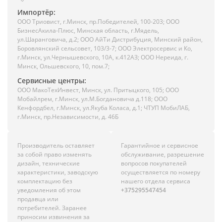
Импортёр:
ООО Триовист, г.Минск, пр.Победителей, 100-203; ООО
БизнесАкила-Плюс, Минская область, г.Мядель,
ул.Шаранговича, д.2; ООО АйТи Дистрибуция, Минский район,
Боровлянский сельсовет, 103/3-7; ООО Электросервис и Ко,
г.Минск, ул.Чернышевского, 10А, к.412АЗ; ООО Нереида, г.
Минск, Ольшевского, 10, пом.7;
Сервисные центры:
ООО МакоТехИнвест, Минск, ул. Притыцкого, 105; ООО
Мобайлрем, г.Минск, ул.М.Богдановича д.118; ООО
Кенфордбел, г.Минск, ул.Якуба Коласа, д.1; ЧТУП МобиЛАБ,
г.Минск, пр.Независимости, д. 46Б
Производитель оставляет
Гарантийное и сервисное
за собой право изменять
обслуживание, разрешение
дизайн, технические
вопросов покупателей
характеристики, заводскую
осуществляется по номеру
комплектацию без
нашего отдела сервиса
уведомления об этом
+375295547454
продавца или
потребителей. Заранее
приносим извинения за