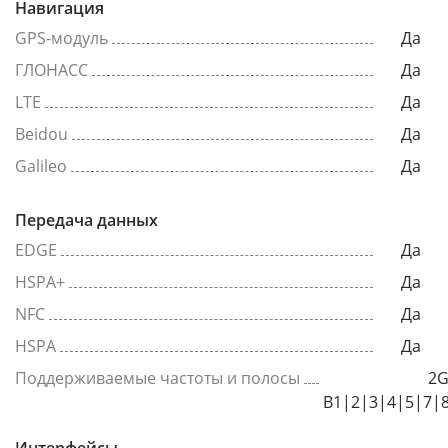
Навигация
GPS-модуль
Да
ГЛОНАСС
Да
LTE
Да
Beidou
Да
Galileo
Да
Передача данных
EDGE
Да
HSPA+
Да
NFC
Да
HSPA
Да
Поддерживаемые частоты и полосы
2G
B1|2|3|4|5|7|