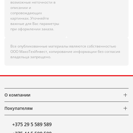
возможные неточности в
описании и
сопровождающих
картинках. Уточняйте
важные для Вас параметры
при оформлении заказа.
Все опубликованные материалы являются собственностью
ООО МакоТехИнвест, копирование информации без согласия
владельца запрещено.
О компании
Покупателям
+375 29 5 589 589