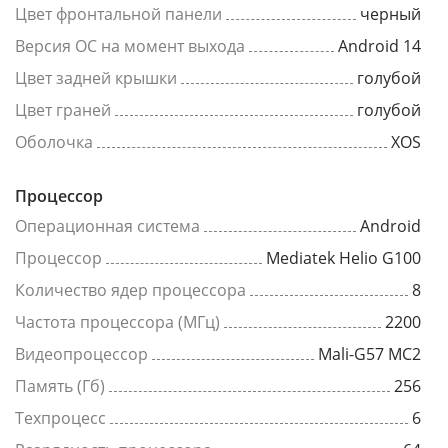
Цвет фронтальной панели
черный
Версия ОС на момент выхода
Android 14
Цвет задней крышки
голубой
Цвет граней
голубой
Оболочка
XOS
Процессор
Операционная система
Android
Процессор
Mediatek Helio G100
Количество ядер процессора
8
Частота процессора (МГц)
2200
Видеопроцессор
Mali-G57 MC2
Память (Гб)
256
Техпроцесс
6