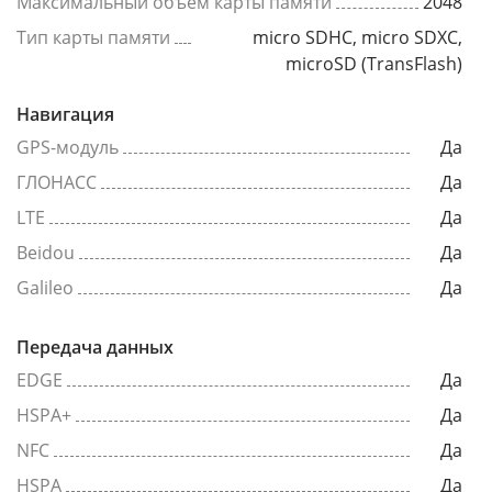
Максимальный объем карты памяти
2048
Тип карты памяти
micro SDHC, micro SDXC,
microSD (TransFlash)
Навигация
GPS-модуль
Да
ГЛОНАСС
Да
LTE
Да
Beidou
Да
Galileo
Да
Передача данных
EDGE
Да
HSPA+
Да
NFC
Да
HSPA
Да