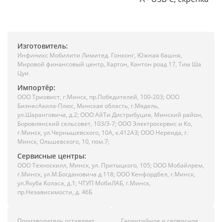
Изготовитель:
Инфиникс Мобилити Лимитед. Гонконг, Южная башня,
Мировой финансовый центр, Хартон, Кантон роад 17, Тим Ша
Цуи
Импортёр:
ООО Триовист, г.Минск, пр.Победителей, 100-203; ООО
БизнесАкила-Плюс, Минская область, г.Мядель,
ул.Шаранговича, д.2; ООО АйТи Дистрибуция, Минский район,
Боровлянский сельсовет, 103/3-7; ООО Электросервис и Ко,
г.Минск, ул.Чернышевского, 10А, к.412АЗ; ООО Нереида, г.
Минск, Ольшевского, 10, пом.7;
Сервисные центры:
ООО Техноскилл, Минск, ул. Притыцкого, 105; ООО Мобайлрем,
г.Минск, ул.М.Богдановича д.118; ООО Кенфордбел, г.Минск,
ул.Якуба Коласа, д.1; ЧТУП МобиЛАБ, г.Минск,
пр.Независимости, д. 46Б
Производитель оставляет
Гарантийное и сервисное