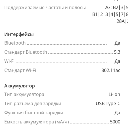
Поддерживаемые частоты и полосы
2G: B2|3|
B1|2|3|4|5|7|
28A|
Интерфейсы
Bluetooth
Да
Стандарт Bluetooth
5.3
Wi-Fi
Да
Стандарт Wi-Fi
802.11ac
Аккумулятор
Тип аккумулятора
Li-Ion
Тип разъема для зарядки
USB Type-C
Функция быстрой зарядки
Да
Емкость аккумулятора (мА/ч)
5000