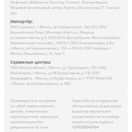
Инфиникс Мобилити Лимитед. Гонконг, Южная башня,
Мировой финансовый центр, Хартон, Кантон роад 17, Тим Ша
Цуи
Импортёр:
ООО Триовист, г.Минск, пр.Победителей, 100-203; ООО
БизнесАкила-Плюс, Минская область, г.Мядель,
ул.Шаранговича, д.2; ООО АйТи Дистрибуция, Минский район,
Боровлянский сельсовет, 103/3-7; ООО Электросервис и Ко,
г.Минск, ул.Чернышевского, 10А, к.412АЗ; ООО Нереида, г.
Минск, Ольшевского, 10, пом.7;
Сервисные центры:
ООО МакоТехИнвест, Минск, ул. Притыцкого, 105; ООО
Мобайлрем, г.Минск, ул.М.Богдановича д.118; ООО
Кенфордбел, г.Минск, ул.Якуба Коласа, д.1; ЧТУП МобиЛАБ,
г.Минск, пр.Независимости, д. 46Б
Производитель оставляет
Гарантийное и сервисное
за собой право изменять
обслуживание, разрешение
дизайн, технические
вопросов покупателей
характеристики, заводскую
осуществляется по номеру
комплектацию без
нашего отдела сервиса
уведомления об этом
+375295547454