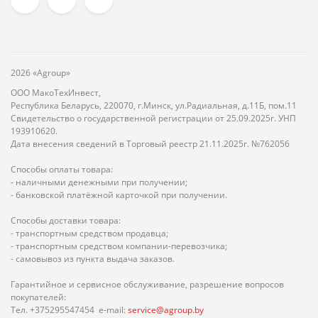
2026 «Agroup»
ООО МакоТехИнвест,
Республика Беларусь, 220070, г.Минск, ул.Радиальная, д.11Б, пом.11
Свидетельство о государственной регистрации от 25.09.2025г. УНП
193910620.
Дата внесения сведений в Торговый реестр 21.11.2025г. №762056
Способы оплаты товара:
- наличными денежными при получении;
- банковской платёжной карточкой при получении.
Способы доставки товара:
- транспортным средством продавца;
- транспортным средством компании-перевозчика;
- самовывоз из пункта выдача заказов.
Гарантийное и сервисное обслуживание, разрешение вопросов
покупателей:
Тел. +375295547454 e-mail:
service@agroup.by