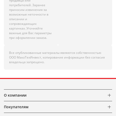
продавца или
потребителей. Заранее
приносим извинения за
возможные неточности в
описании и
сопровождающих
картинках. Уточняйте
важные для Вас параметры
при оформлении заказа.
Все опубликованные материалы являются собственностью
ООО МакоТехИнвест, копирование информации без согласия
владельца запрещено.
О компании
Покупателям