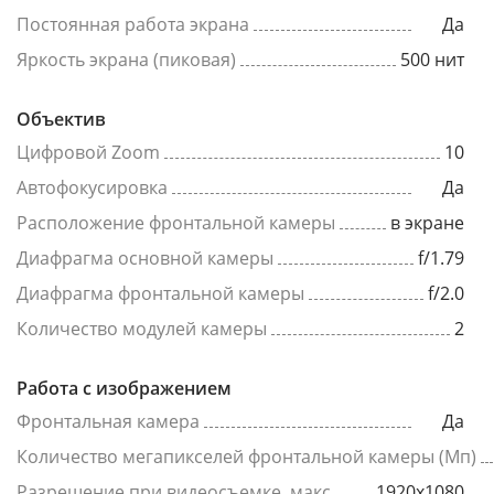
Постоянная работа экрана
Да
Яркость экрана (пиковая)
500 нит
Объектив
Цифровой Zoom
10
Автофокусировка
Да
Расположение фронтальной камеры
в экране
Диафрагма основной камеры
f/1.79
Диафрагма фронтальной камеры
f/2.0
Количество модулей камеры
2
Работа с изображением
Фронтальная камера
Да
Количество мегапикселей фронтальной камеры (Мп)
Разрешение при видеосъемке, макс
1920x1080