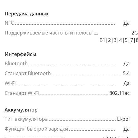
Передача данных
NFC
Да
Поддерживаемые частоты и полосы
2G
B1|2|3|4|5|7|
Интерфейсы
Bluetooth
Да
Стандарт Bluetooth
5.4
Wi-Fi
Да
Стандарт Wi-Fi
802.11ac
Аккумулятор
Тип аккумулятора
Li-pol
Функция быстрой зарядки
Да