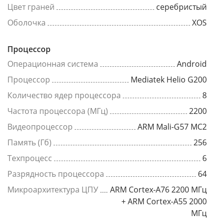
Цвет граней
серебристый
Оболочка
XOS
Процессор
Операционная система
Android
Процессор
Mediatek Helio G200
Количество ядер процессора
8
Частота процессора (МГц)
2200
Видеопроцессор
ARM Mali-G57 MC2
Память (Гб)
256
Техпроцесс
6
Разрядность процессора
64
Микроархитектура ЦПУ
ARM Cortex-A76 2200 МГц
+ ARM Cortex-A55 2000
МГц