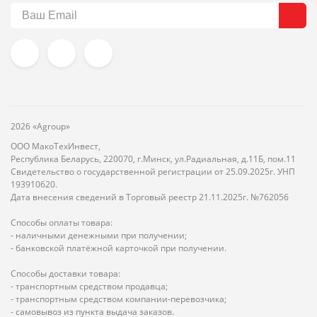
2026 «Agroup»
ООО МакоТехИнвест,
Республика Беларусь, 220070, г.Минск, ул.Радиальная, д.11Б, пом.11
Свидетельство о государственной регистрации от 25.09.2025г. УНП
193910620.
Дата внесения сведений в Торговый реестр 21.11.2025г. №762056
Способы оплаты товара:
- наличными денежными при получении;
- банковской платёжной карточкой при получении.
Способы доставки товара:
- транспортным средством продавца;
- транспортным средством компании-перевозчика;
- самовывоз из пункта выдача заказов.