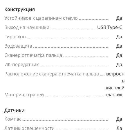
Конструкция
Устойчивое к царапинам стекло
Да
Выход на наушники
USB Type-C
Гироскоп
Да
Водозащита
Да
Сканер отпечатка пальца
Да
ИК-передатчик
Да
Расположение сканера отпечатка пальца
встроен
в
дисплей
Материал граней
пластик
Датчики
Компас
Да
Датчик освещенности
Да