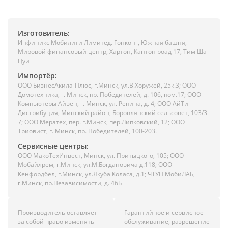
Изготовитель:
Инфиникс Мобилити Лимитед. Гонконг, Южная башня,
Мировой финансовый центр, Хартон, Кантон роад 17, Тим Ша
Цуи
Импортёр:
ООО БизнесАкила-Плюc, г.Минск, ул.В.Хоружей, 25к.3; ООО
Домотехника, г. Минск, пр. Победителей, д. 106, пом.17; ООО
Компьютеры Айвен, г. Минск, ул. Репина, д. 4; ООО АйТи
Дистрибуция, Минский район, Боровлянский сельсовет, 103/3-
7; ООО Мератех, пер. г.Минск, пер.Липковский, 12; ООО
Триовист, г. Минск, пр. Победителей, 100-203.
Сервисные центры:
ООО МакоТехИнвест, Минск, ул. Притыцкого, 105; ООО
Мобайлрем, г.Минск, ул.М.Богдановича д.118; ООО
Кенфордбел, г.Минск, ул.Якуба Коласа, д.1; ЧТУП МобиЛАБ,
г.Минск, пр.Независимости, д. 46Б
Производитель оставляет
Гарантийное и сервисное
за собой право изменять
обслуживание, разрешение