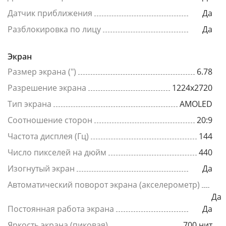
Датчик приближения
Да
Разблокировка по лицу
Да
Экран
Размер экрана (")
6.78
Разрешение экрана
1224x2720
Тип экрана
AMOLED
Соотношение сторон
20:9
Частота дисплея (Гц)
144
Число пикселей на дюйм
440
Изогнутый экран
Да
Автоматический поворот экрана (акселерометр)
Да
Постоянная работа экрана
Да
Яркость экрана (пиковая)
700 нит