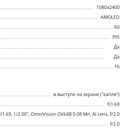
1080x2400
AMOLED
60
395
Да
Да
16
в выступе на экране ("капля")
f/1.69
f/1.69, 1/2.00", OmniVision OV64B 0.08 Мп, AI Lens, f/2.0
f/2.0