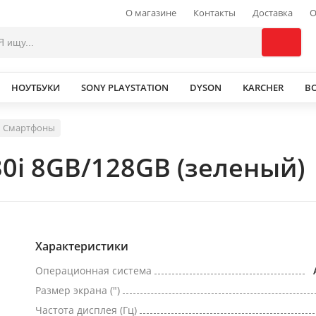
О магазине
Контакты
Доставка
О
НОУТБУКИ
SONY PLAYSTATION
DYSON
KARCHER
В
Смартфоны
30i 8GB/128GB (зеленый)
Характеристики
Операционная система
Размер экрана (")
Частота дисплея (Гц)