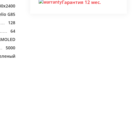
Гарантия 12 мес.
80x2400
lio G85
128
64
AMOLED
5000
еленый