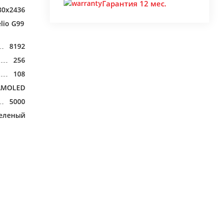
Гарантия 12 мес.
80x2436
lio G99
8192
256
108
AMOLED
5000
еленый