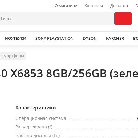
О магазине
Контакты
Доставка
О
НОУТБУКИ
SONY PLAYSTATION
DYSON
KARCHER
В
Смартфоны
40 X6853 8GB/256GB (зел
Характеристики
Операционная система
Размер экрана (")
Частота дисплея (Гц)