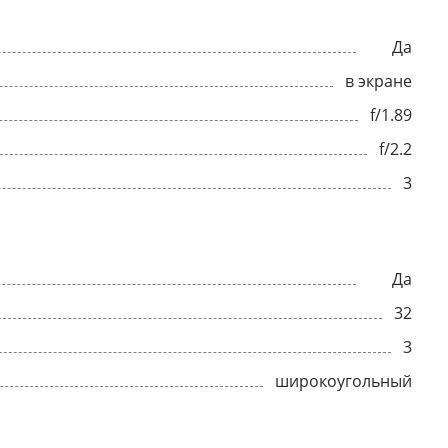
Да
в экране
f/1.89
f/2.2
3
Да
32
3
широкоугольный