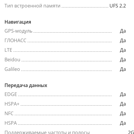
Тип встроенной памяти
UFS 2.2
Навигация
GPS-модуль
Да
ГЛОНАСС
Да
LTE
Да
Beidou
Да
Galileo
Да
Передача данных
EDGE
Да
HSPA+
Да
NFC
Да
HSPA
Да
Поддерживаемые частоты и полосы
2G