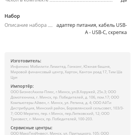
Набор
Описание набора
адаптер питания, кабель USB-
A - USB-C, скрепка
Изготовитель:
Инфиникс Мобилити Лимитед. Гонконг, Южная башня,
Мировой финансовый центр, Хартон, Кантон роад 17, Тим Ша
Цуи
Импортёр:
ООО БизнесАкила-Плюc, г.Минск, ул.В.Хоружей, 25к.3; ООО
Домотехника, г. Минск, пр. Победителей, д. 106, пом.17; ООО
Компьютеры Айвен, г. Минск, ул. Репина, д. 4; ООО АйТи
Дистрибуция, Минский район, Боровлянский сельсовет, 103/3-
7; ООО Мератех, пер. г.Минск, пер.Липковский, 12; ООО
Триовист, г. Минск, пр. Победителей, 100-203.
Сервисные центры:
ООО МакоТехИнвест, Минск, ул. Притыцкого, 105; ООО