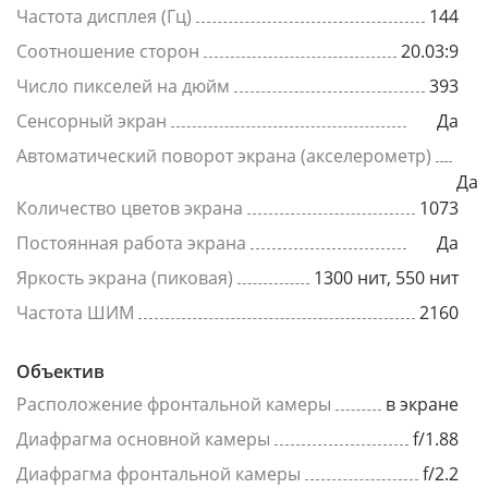
Частота дисплея (Гц)
144
Соотношение сторон
20.03:9
Число пикселей на дюйм
393
Сенсорный экран
Да
Автоматический поворот экрана (акселерометр)
Да
Количество цветов экрана
1073
Постоянная работа экрана
Да
Яркость экрана (пиковая)
1300 нит, 550 нит
Частота ШИМ
2160
Объектив
Расположение фронтальной камеры
в экране
Диафрагма основной камеры
f/1.88
Диафрагма фронтальной камеры
f/2.2