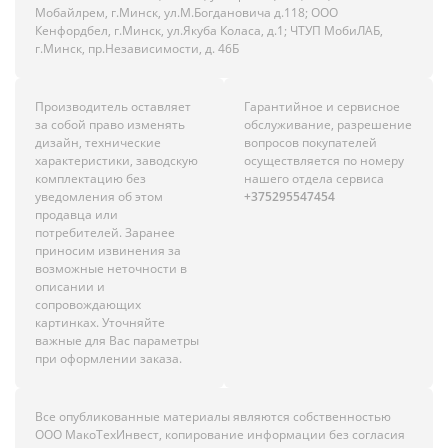
Мобайлрем, г.Минск, ул.М.Богдановича д.118; ООО
Кенфордбел, г.Минск, ул.Якуба Коласа, д.1; ЧТУП МобиЛАБ,
г.Минск, пр.Независимости, д. 46Б
Производитель оставляет
Гарантийное и сервисное
за собой право изменять
обслуживание, разрешение
дизайн, технические
вопросов покупателей
характеристики, заводскую
осуществляется по номеру
комплектацию без
нашего отдела сервиса
уведомления об этом
+375295547454
продавца или
потребителей. Заранее
приносим извинения за
возможные неточности в
описании и
сопровождающих
картинках. Уточняйте
важные для Вас параметры
при оформлении заказа.
Все опубликованные материалы являются собственностью
ООО МакоТехИнвест, копирование информации без согласия