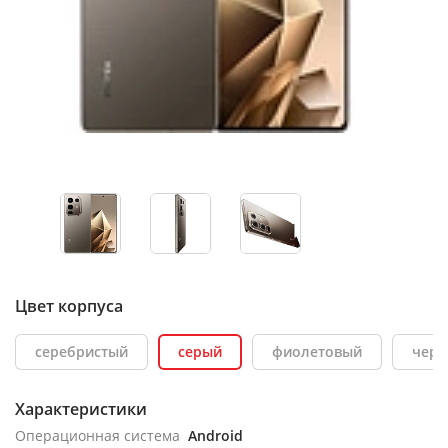
Цвет корпуса
серебристый
серый
фиолетовый
чер
Характеристики
Операционная система
Android