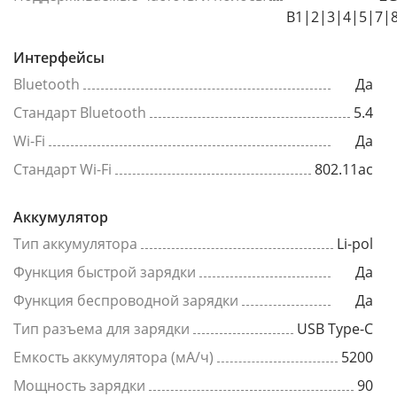
B1|2|3|4|5|7|
Интерфейсы
Bluetooth
Да
Стандарт Bluetooth
5.4
Wi-Fi
Да
Стандарт Wi-Fi
802.11ac
Аккумулятор
Тип аккумулятора
Li-pol
Функция быстрой зарядки
Да
Функция беспроводной зарядки
Да
Тип разъема для зарядки
USB Type-C
Емкость аккумулятора (мА/ч)
5200
Мощность зарядки
90