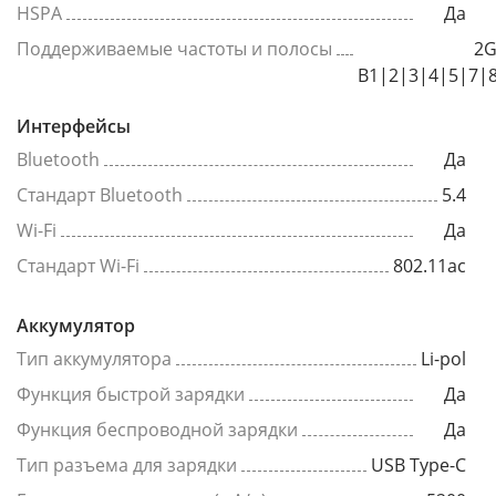
HSPA
Да
Поддерживаемые частоты и полосы
2G
B1|2|3|4|5|7|
Интерфейсы
Bluetooth
Да
Стандарт Bluetooth
5.4
Wi-Fi
Да
Стандарт Wi-Fi
802.11ac
Аккумулятор
Тип аккумулятора
Li-pol
Функция быстрой зарядки
Да
Функция беспроводной зарядки
Да
Тип разъема для зарядки
USB Type-C