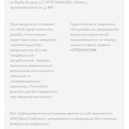
ул.Якуба Коласа, д.1; ЧТУП МобиЛАБ, г.Минск,
пр.Независимости, д. 46Б
Производитель оставляет
Гарантийное и сервисное
за собой право изменять
обслуживание, разрешение
дизайн, технические
вопросов покупателей
характеристики, заводскую
осуществляется по номеру
комплектацию без
нашего отдела сервиса
уведомления об этом
+375295547454
продавца или
потребителей. Заранее
приносим извинения за
возможные неточности в
описании и
сопровождающих
картинках. Уточняйте
важные для Вас параметры
при оформлении заказа.
Все опубликованные материалы являются собственностью
ООО МакоТехИнвест, копирование информации без согласия
владельца запрещено.