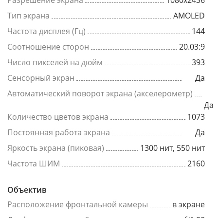
Разрешение экрана
1080x2436
Тип экрана
AMOLED
Частота дисплея (Гц)
144
Соотношение сторон
20.03:9
Число пикселей на дюйм
393
Сенсорный экран
Да
Автоматический поворот экрана (акселерометр)
Да
Количество цветов экрана
1073
Постоянная работа экрана
Да
Яркость экрана (пиковая)
1300 нит, 550 нит
Частота ШИМ
2160
Объектив
Расположение фронтальной камеры
в экране