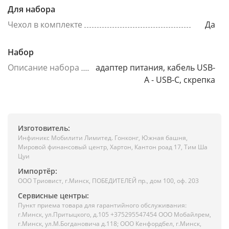
Для набора
Чехол в комплекте
Да
Набор
Описание набора
адаптер питания, кабель USB-
A - USB-C, скрепка
Изготовитель:
Инфиникс Мобилити Лимитед. Гонконг, Южная башня,
Мировой финансовый центр, Хартон, Кантон роад 17, Тим Ша
Цуи
Импортёр:
ООО Триовист, г.Минск, ПОБЕДИТЕЛЕЙ пр., дом 100, оф. 203
Сервисные центры:
Пункт приема товара для гарантийного обслуживания:
г.Минск, ул.Притыцкого, д.105 +375295547454 ООО Мобайлрем,
г.Минск, ул.М.Богдановича д.118; ООО Кенфордбел, г.Минск,