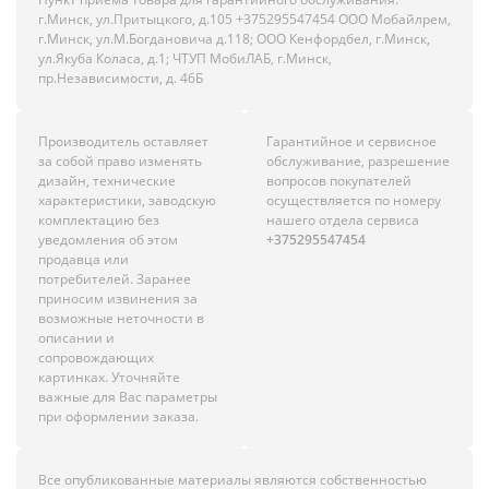
г.Минск, ул.Притыцкого, д.105 +375295547454 ООО Мобайлрем,
г.Минск, ул.М.Богдановича д.118; ООО Кенфордбел, г.Минск,
ул.Якуба Коласа, д.1; ЧТУП МобиЛАБ, г.Минск,
пр.Независимости, д. 46Б
Производитель оставляет
Гарантийное и сервисное
за собой право изменять
обслуживание, разрешение
дизайн, технические
вопросов покупателей
характеристики, заводскую
осуществляется по номеру
комплектацию без
нашего отдела сервиса
уведомления об этом
+375295547454
продавца или
потребителей. Заранее
приносим извинения за
возможные неточности в
описании и
сопровождающих
картинках. Уточняйте
важные для Вас параметры
при оформлении заказа.
Все опубликованные материалы являются собственностью