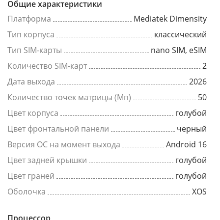
Общие характеристики
Платформа
Mediatek Dimensity
Тип корпуса
классический
Тип SIM-карты
nano SIM, eSIM
Количество SIM-карт
2
Дата выхода
2026
Количество точек матрицы (Мп)
50
Цвет корпуса
голубой
Цвет фронтальной панели
черный
Версия ОС на момент выхода
Android 16
Цвет задней крышки
голубой
Цвет граней
голубой
Оболочка
XOS
Процессор