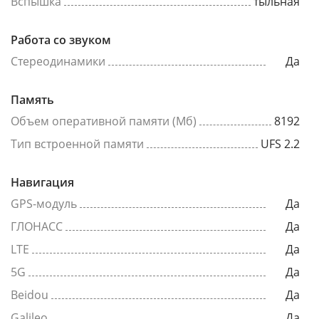
Вспышка
тыльная
Работа со звуком
Стереодинамики
Да
Память
Объем оперативной памяти (Мб)
8192
Тип встроенной памяти
UFS 2.2
Навигация
GPS-модуль
Да
ГЛОНАСС
Да
LTE
Да
5G
Да
Beidou
Да
Galileo
Да