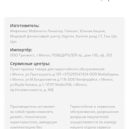
Изготовитель:
Инфиникс Мобилити Лимитед. Гонконг, Южная башня,
Мировой финансовый центр, Хартон, Кантон роад 17, Тим Ша
Цуи
Импортёр:
ООО Триовист, г.Минск, ПОБЕДИТЕЛЕЙ пр., дом 100, оф. 203
Сервисные центры:
Пункт приема товара для гарантийного обслуживания:
г.Минск, ул.Притыцкого, д.105 +375295547454 ООО Мобайлрем,
г.Минск, ул.М.Богдановича д.118; ООО Кенфордбел, г.Минск,
ул.Якуба Коласа, д.1; ЧТУП МобиЛАБ, г.Минск,
пр.Независимости, д. 46Б
Производитель оставляет
Гарантийное и сервисное
за собой право изменять
обслуживание, разрешение
дизайн, технические
вопросов покупателей
характеристики, заводскую
осуществляется по номеру
комплектацию без
нашего отдела сервиса