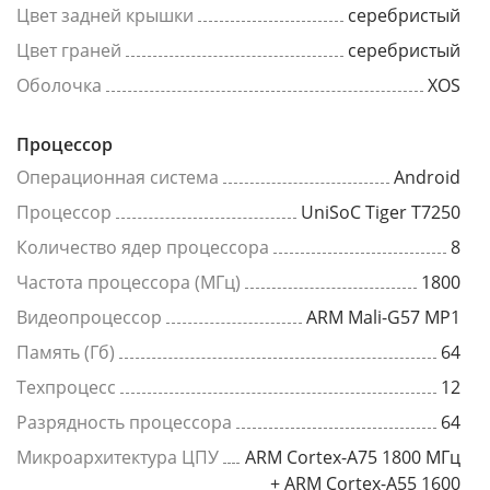
Цвет задней крышки
серебристый
Цвет граней
серебристый
Оболочка
XOS
Процессор
Операционная система
Android
Процессор
UniSoC Tiger T7250
Количество ядер процессора
8
Частота процессора (МГц)
1800
Видеопроцессор
ARM Mali-G57 MP1
Память (Гб)
64
Техпроцесс
12
Разрядность процессора
64
Микроархитектура ЦПУ
ARM Cortex-A75 1800 МГц
+ ARM Cortex-A55 1600