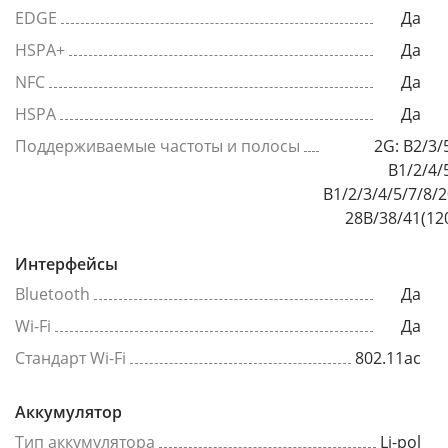
EDGE
Да
HSPA+
Да
NFC
Да
HSPA
Да
Поддерживаемые частоты и полосы
2G: B2/3/5/8
B1/2/4/5/8
B1/2/3/4/5/7/8/
28B/38/41(12
Интерфейсы
Bluetooth
Да
Wi-Fi
Да
Стандарт Wi-Fi
802.11ac
Аккумулятор
Тип аккумулятора
Li-pol