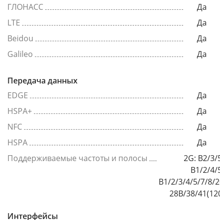
ГЛОНАСС
Да
LTE
Да
Beidou
Да
Galileo
Да
Передача данных
EDGE
Да
HSPA+
Да
NFC
Да
HSPA
Да
Поддерживаемые частоты и полосы
2G: B2/3/5/8
B1/2/4/5/8
B1/2/3/4/5/7/8/
28B/38/41(12
Интерфейсы