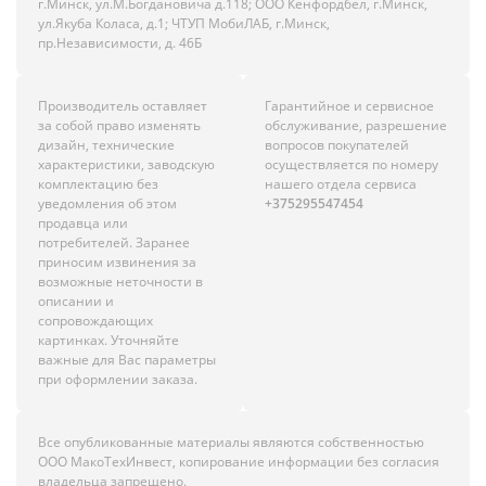
г.Минск, ул.М.Богдановича д.118; ООО Кенфордбел, г.Минск,
ул.Якуба Коласа, д.1; ЧТУП МобиЛАБ, г.Минск,
пр.Независимости, д. 46Б
Производитель оставляет
Гарантийное и сервисное
за собой право изменять
обслуживание, разрешение
дизайн, технические
вопросов покупателей
характеристики, заводскую
осуществляется по номеру
комплектацию без
нашего отдела сервиса
уведомления об этом
+375295547454
продавца или
потребителей. Заранее
приносим извинения за
возможные неточности в
описании и
сопровождающих
картинках. Уточняйте
важные для Вас параметры
при оформлении заказа.
Все опубликованные материалы являются собственностью
ООО МакоТехИнвест, копирование информации без согласия
владельца запрещено.