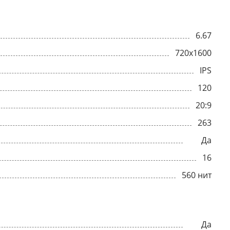
6.67
720x1600
IPS
120
20:9
263
Да
16
560 нит
Да