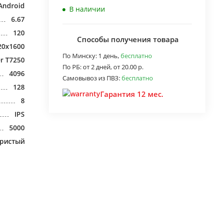
Android
В наличии
6.67
120
Способы получения товара
20x1600
По Минску:
1 день,
бесплатно
er T7250
По РБ:
от 2 дней,
от 20.00 р.
4096
Самовывоз из ПВЗ:
бесплатно
128
Гарантия 12 мес.
8
IPS
5000
бристый