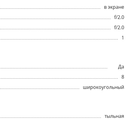
в экране
f/2.0
f/2.0
1
Да
8
широкоугольный
тыльная