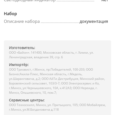
Набор
Описание набора
документация
Изготовитель:
ООО «Байон». 141400, Московская область, г. Химки, ул.
Ленинградская, владение 39, стр. 6
Импортёр:
ООО Триовист, г.Минск, пр.Победителей, 100-203; ООО
БизнесАкила-Плюс, Минская область, г.Мядель,
ул.Шаранговича, д.2; ООО АйТи Дистрибуция, Минский район,
Боровлянский сельсовет, 103/3-7; ООО Электросервис и Ко,
г.Минск, ул.Чернышевского, 10А, к.412АЗ; ООО Нереида, г.
Минск, Ольшевского, 10, пом.7;
Сервисные центры:
ООО Техноскилл, Минск, ул. Притыцкого, 105; ООО Мобайлрем,
г.Минск, ул.М.Богдановича д.118