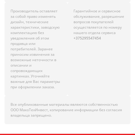
Производитель оставляет
Гарантийное и сервисное
за собой право изменять
обслуживание, разрешение
дизайн, технические
вопросов покупателей
характеристики, заводскую
осуществляется по номеру
комплектацию без
нашего отдела сервиса
уведомления об этом
+375295547454
продавца или
потребителей. Заранее
приносим извинения за
возможные неточности в
описании и
сопровождающих
картинках. Уточняйте
важные для Вас параметры
при оформлении заказа.
Все опубликованные материалы являются собственностью
ООО МакоТехИнвест, копирование информации без согласия
владельца запрещено.