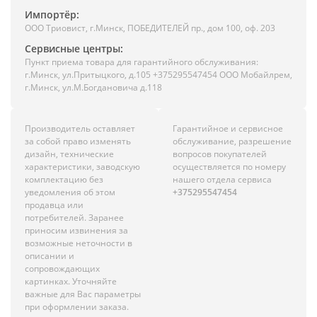
Импортёр:
ООО Триовист, г.Минск, ПОБЕДИТЕЛЕЙ пр., дом 100, оф. 203
Сервисные центры:
Пункт приема товара для гарантийного обслуживания:
г.Минск, ул.Притыцкого, д.105 +375295547454 ООО Мобайлрем,
г.Минск, ул.М.Богдановича д.118
Производитель оставляет
Гарантийное и сервисное
за собой право изменять
обслуживание, разрешение
дизайн, технические
вопросов покупателей
характеристики, заводскую
осуществляется по номеру
комплектацию без
нашего отдела сервиса
уведомления об этом
+375295547454
продавца или
потребителей. Заранее
приносим извинения за
возможные неточности в
описании и
сопровождающих
картинках. Уточняйте
важные для Вас параметры
при оформлении заказа.