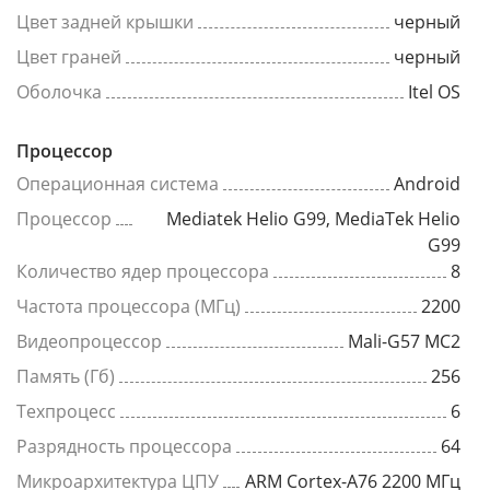
Цвет задней крышки
черный
Цвет граней
черный
Оболочка
Itel OS
Процессор
Операционная система
Android
Процессор
Mediatek Helio G99, MediaTek Helio
G99
Количество ядер процессора
8
Частота процессора (МГц)
2200
Видеопроцессор
Mali-G57 MC2
Память (Гб)
256
Техпроцесс
6
Разрядность процессора
64
Микроархитектура ЦПУ
ARM Cortex-A76 2200 МГц