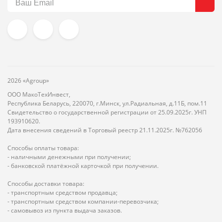
2026 «Agroup»
ООО МакоТехИнвест,
Республика Беларусь, 220070, г.Минск, ул.Радиальная, д.11Б, пом.11
Свидетельство о государственной регистрации от 25.09.2025г. УНП
193910620.
Дата внесения сведений в Торговый реестр 21.11.2025г. №762056
Способы оплаты товара:
- наличными денежными при получении;
- банковской платёжной карточкой при получении.
Способы доставки товара:
- транспортным средством продавца;
- транспортным средством компании-перевозчика;
- самовывоз из пункта выдача заказов.