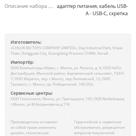
Описание набора
адаптер питания, кабель USB-
A - USB-C, скрепка
Изготовитель:
«CHILOK BO TOYS COMPANY LIMITED», Daji Industrial Park, Shipai
Town, Dongguan City, Guangdong Province CHINA, Китай
Импортёр:
ООО Компьютеры Айвен, г. Минск, ул. Репина, д. 4; ООО АйТи
Дистрибуция, Минский район, Боровлянский сельсовет, 103/3-
7; ООО Мератех, пер. г.Минск, пер.Липковский, 12; ООО
Триовист, г. Минск, пр. Победителей, 100-203;
Сервисные центры:
ООО Техноскилл, Минск, ул. Притыцкого, 105; ООО Мобайлрем,
г.Минск, ул.М.Богдановича д.118
Производитель оставляет
Гарантийное и сервисное
за собой право изменять
обслуживание, разрешение
дизайн, технические
вопросов покупателей