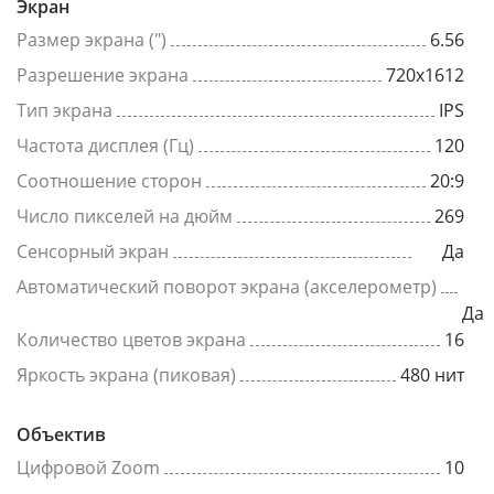
Экран
Размер экрана (")
6.56
Разрешение экрана
720x1612
Тип экрана
IPS
Частота дисплея (Гц)
120
Соотношение сторон
20:9
Число пикселей на дюйм
269
Сенсорный экран
Да
Автоматический поворот экрана (акселерометр)
Да
Количество цветов экрана
16
Яркость экрана (пиковая)
480 нит
Объектив
Цифровой Zoom
10