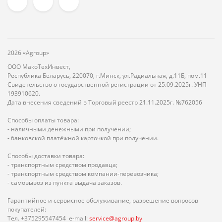
2026 «Agroup»
ООО МакоТехИнвест,
Республика Беларусь, 220070, г.Минск, ул.Радиальная, д.11Б, пом.11
Свидетельство о государственной регистрации от 25.09.2025г. УНП
193910620.
Дата внесения сведений в Торговый реестр 21.11.2025г. №762056
Способы оплаты товара:
- наличными денежными при получении;
- банковской платёжной карточкой при получении.
Способы доставки товара:
- транспортным средством продавца;
- транспортным средством компании-перевозчика;
- самовывоз из пункта выдача заказов.
Гарантийное и сервисное обслуживание, разрешение вопросов
покупателей:
Тел. +375295547454 e-mail:
service@agroup.by