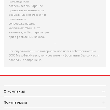
продавца или
потребителей. Заранее
приносим извинения за
возможные неточности в
описании и
сопровождающих
картинках. Уточняйте
важные для Вас параметры
при оформлении заказа.
Все опубликованные материалы являются собственностью
ООО МакоТехИнвест, копирование информации без согласия
владельца запрещено.
О компании
Покупателям