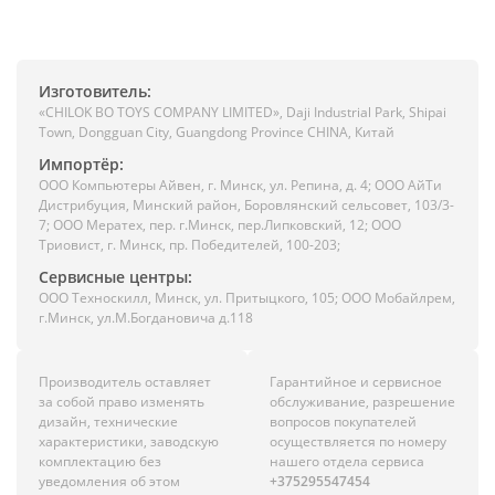
Изготовитель:
«CHILOK BO TOYS COMPANY LIMITED», Daji Industrial Park, Shipai
Town, Dongguan City, Guangdong Province CHINA, Китай
Импортёр:
ООО Компьютеры Айвен, г. Минск, ул. Репина, д. 4; ООО АйТи
Дистрибуция, Минский район, Боровлянский сельсовет, 103/3-
7; ООО Мератех, пер. г.Минск, пер.Липковский, 12; ООО
Триовист, г. Минск, пр. Победителей, 100-203;
Сервисные центры:
ООО Техноскилл, Минск, ул. Притыцкого, 105; ООО Мобайлрем,
г.Минск, ул.М.Богдановича д.118
Производитель оставляет
Гарантийное и сервисное
за собой право изменять
обслуживание, разрешение
дизайн, технические
вопросов покупателей
характеристики, заводскую
осуществляется по номеру
комплектацию без
нашего отдела сервиса
уведомления об этом
+375295547454