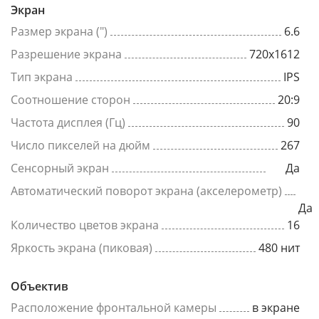
Экран
Размер экрана (")
6.6
Разрешение экрана
720x1612
Тип экрана
IPS
Соотношение сторон
20:9
Частота дисплея (Гц)
90
Число пикселей на дюйм
267
Сенсорный экран
Да
Автоматический поворот экрана (акселерометр)
Да
Количество цветов экрана
16
Яркость экрана (пиковая)
480 нит
Объектив
Расположение фронтальной камеры
в экране