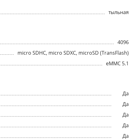
тыльная
4096
micro SDHC, micro SDXC, microSD (TransFlash)
eMMC 5.1
Да
Да
Да
Да
Да