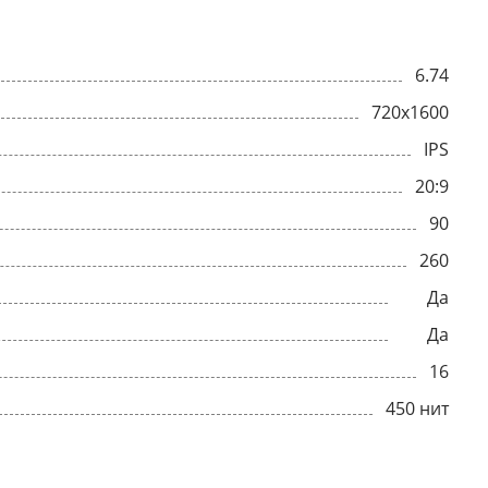
6.74
720x1600
IPS
20:9
90
260
Да
Да
16
450 нит