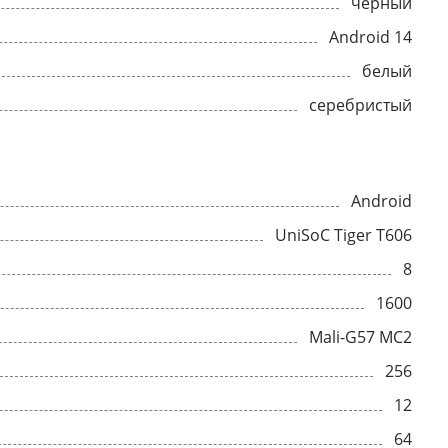
черный
Android 14
белый
серебристый
Android
UniSoC Tiger T606
8
1600
Mali-G57 MC2
256
12
64