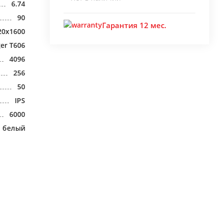
6.74
90
Гарантия 12 мес.
20x1600
ger T606
4096
256
50
IPS
6000
белый