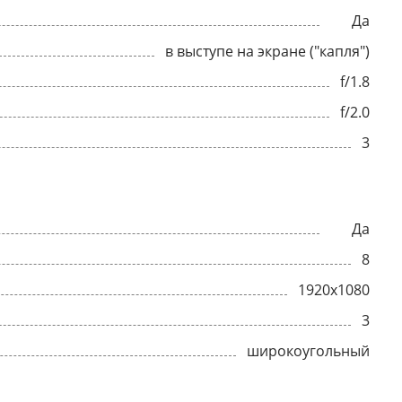
Да
в выступе на экране ("капля")
f/1.8
f/2.0
3
Да
8
1920x1080
3
широкоугольный