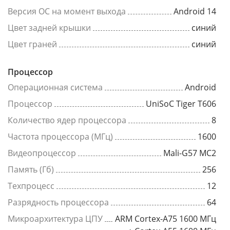
Версия ОС на момент выхода
Android 14
Цвет задней крышки
синий
Цвет граней
синий
Процессор
Операционная система
Android
Процессор
UniSoC Tiger T606
Количество ядер процессора
8
Частота процессора (МГц)
1600
Видеопроцессор
Mali-G57 MC2
Память (Гб)
256
Техпроцесс
12
Разрядность процессора
64
Микроархитектура ЦПУ
ARM Cortex-A75 1600 МГц