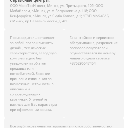
Сервисные центры:
ООО МакоТехИнвест, Минск, ул. Притыцкого, 105; ООО
Мобайлрем, г.Минск, ул.М.Богдановича д.118; ООО
Кенфордбел, г.Минск, ул.Якуба Коласа, д.1; ЧТУП МобиЛАБ,
г.Минск, пр.Независимости, д. 46Б
Производитель оставляет
Гарантийное и сервисное
за собой право изменять
обслуживание, разрешение
дизайн, технические
вопросов покупателей
характеристики, заводскую
осуществляется по номеру
комплектацию без
нашего отдела сервиса
уведомления об этом
+375295547454
продавца или
потребителей. Заранее
приносим извинения за
возможные неточности в
описании и
сопровождающих
картинках. Уточняйте
важные для Вас параметры
при оформлении заказа.
Все опубликованные материалы являются собственностью