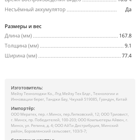
Несъёмный аккумулятор
Да
Размеры и вес
Длина (мм)
167.8
Толщина (мм)
9.1
Ширина (мм)
77.4
Изготовитель:
Мейзу Технолоджи Ко., Лтд Мейзу Тех Блдг., Технологии и
Инновации берег, Танджи Бау, Чжухай 519085, Гуандун, Китай
Импортёр:
ООО Мератех, пер. г.Минск, пер.Липковский, 12; ООО Триовист,
г. Минск, пр. Победителей, 100-203; ООО Компьютеры Айвен, г.
Минск, ул. Репина, д. 4; ООО АйТи Дистрибуция, Минский
район, Боровлянский сельсовет, 103/3-7;