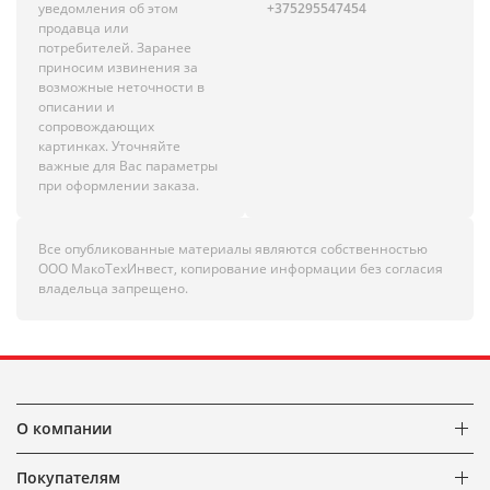
уведомления об этом
+375295547454
продавца или
потребителей. Заранее
приносим извинения за
возможные неточности в
описании и
сопровождающих
картинках. Уточняйте
важные для Вас параметры
при оформлении заказа.
Все опубликованные материалы являются собственностью
ООО МакоТехИнвест, копирование информации без согласия
владельца запрещено.
О компании
Покупателям