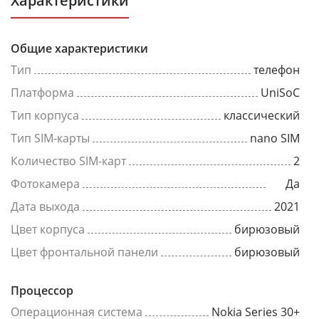
Характеристики
Общие характеристики
Тип
телефон
Платформа
UniSoC
Тип корпуса
классический
Тип SIM-карты
nano SIM
Количество SIM-карт
2
Фотокамера
Да
Дата выхода
2021
Цвет корпуса
бирюзовый
Цвет фронтальной панели
бирюзовый
Процессор
Операционная система
Nokia Series 30+