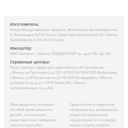
Изготовитель:
Нокиа Международные продажи, Финляндия, Кеилалахдентие
4, Финляндия-02150 Эспоо / Nokia Sales International OY, Finland,
Keilalahdentie 4, FIN-02150 Espoo
Импортёр:
ООО Триовист, г.Минск, ПОБЕДИТЕЛЕЙ пр., дом 100, оф. 203
Сервисные центры:
Пункт приема товара для гарантийного обслуживания:
г.Минск, ул.Притыцкого, д.105 +375295547454 ООО Мобайлрем,
г.Минск, ул.М.Богдановича д.118; ООО Кенфордбел, г.Минск,
ул.Якуба Коласа, д.1; ЧТУП МобиЛАБ, г.Минск,
пр.Независимости, д. 46Б
Производитель оставляет
Гарантийное и сервисное
за собой право изменять
обслуживание, разрешение
дизайн, технические
вопросов покупателей
характеристики, заводскую
осуществляется по номеру
комплектацию без
нашего отдела сервиса