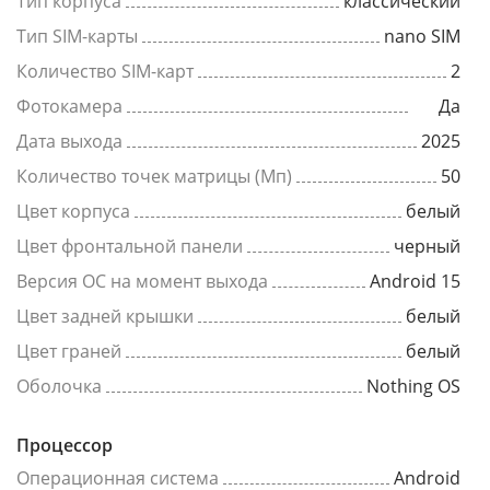
Тип корпуса
классический
Тип SIM-карты
nano SIM
Количество SIM-карт
2
Фотокамера
Да
Дата выхода
2025
Количество точек матрицы (Мп)
50
Цвет корпуса
белый
Цвет фронтальной панели
черный
Версия ОС на момент выхода
Android 15
Цвет задней крышки
белый
Цвет граней
белый
Оболочка
Nothing OS
Процессор
Операционная система
Android