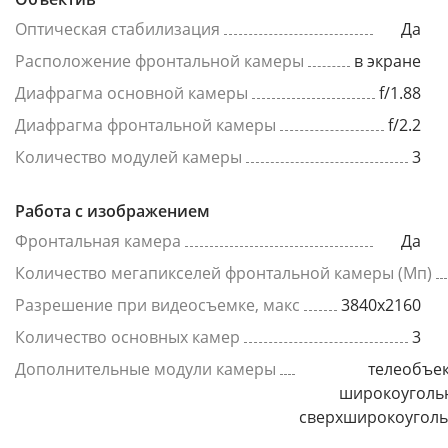
Оптическая стабилизация
Да
Расположение фронтальной камеры
в экране
Диафрагма основной камеры
f/1.88
Диафрагма фронтальной камеры
f/2.2
Количество модулей камеры
3
Работа с изображением
Фронтальная камера
Да
Количество мегапикселей фронтальной камеры (Мп)
Разрешение при видеосъемке, макс
3840x2160
Количество основных камер
3
Дополнительные модули камеры
телеобъек
широкоуголь
сверхширокоугол