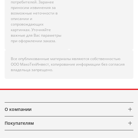
потребителей. Заранее
приносим извинения за
возможные неточности в
описании и
сопровождающих
картинках. Уточняйте
важные для Вас параметры
при оформлении заказа.
Все опубликованные материалы являются собственностью
ООО МакоТехИнвест, копирование информации без согласия
владельца запрещено.
О компании
Покупателям