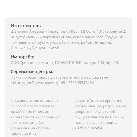
Изготовитель:
Шенжень Анеуксин Технолоджи Ко., ЛТД Офис 401, строение 2,
индустриальный парк Фуксингда, северная дорога Лонджинг,
комньюнити чжукэн, улица Лонгтиан, район Пиншань,
Шэньжэнь, Гуандун, Китай
Импортёр:
ООО Триовист, г.Минск, ПОБЕДИТЕЛЕЙ пр., дом 100, оф. 203
Сервисные центры:
Пункт приема товара для гарантийного обслуживания:
г.Минск, ул.Притыцкого, д.105 +375295547454
Производитель оставляет
Гарантийное и сервисное
за собой право изменять
обслуживание, разрешение
дизайн, технические
вопросов покупателей
характеристики, заводскую
осуществляется по номеру
комплектацию без
нашего отдела сервиса
уведомления об этом
+375295547454
продавца или