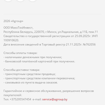
2026 «Agroup»
ООО МакоТехИнвест,
Республика Беларусь, 220070, г.Минск, ул.Радиальная, д.11Б, пом.11
Свидетельство о государственной регистрации от 25.09.2025г. УНП
193910620.
Дата внесения сведений в Торговый реестр 21.11.2025г. №762056
Способы оплаты товара:
- наличными денежными при получении;
- банковской платёжной карточкой при получении.
Способы доставки товара:
- транспортным средством продавца;
- транспортным средством компании-перевозчика;
- самовывоз из пункта выдача заказов.
Гарантийное и сервисное обслуживание, разрешение вопросов
покупателей:
Тел. +375295547454 e-mail:
service@agroup.by