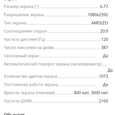
Размер экрана (")
6.77
Разрешение экрана
1080x2392
Тип экрана
AMOLED
Соотношение сторон
20:9
Частота дисплея (Гц)
120
Число пикселей на дюйм
387
Сенсорный экран
Да
Автоматический поворот экрана (акселерометр)
Да
Количество цветов экрана
1073
Постоянная работа экрана
Да
Яркость экрана (пиковая)
800 нит, 3000 нит
Частота ШИМ
2160
Объектив