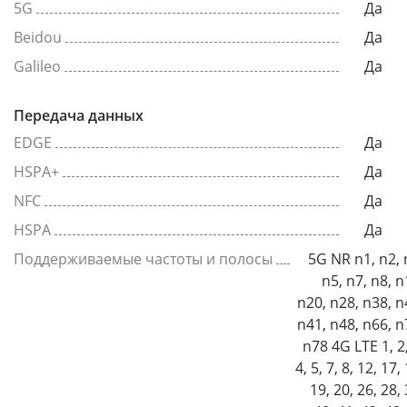
5G
Да
Beidou
Да
Galileo
Да
Передача данных
EDGE
Да
HSPA+
Да
NFC
Да
HSPA
Да
Поддерживаемые частоты и полосы
5G NR n1, n2, 
n5, n7, n8, n
n20, n28, n38, n
n41, n48, n66, n
n78 4G LTE 1, 2, 3,
4, 5, 7, 8, 12, 17,
19, 20, 26, 28, 