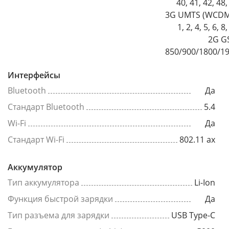
40, 41, 42, 48,
3G UMTS (WCDM
1, 2, 4, 5, 6, 8
2G G
850/900/1800/1
Интерфейсы
Bluetooth
Да
Стандарт Bluetooth
5.4
Wi-Fi
Да
Стандарт Wi-Fi
802.11 ax
Аккумулятор
Тип аккумулятора
Li-Ion
Функция быстрой зарядки
Да
Тип разъема для зарядки
USB Type-C