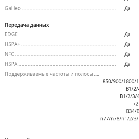
Galileo
Да
Передача данных
EDGE
Да
HSPA+
Да
NFC
Да
HSPA
Да
Поддерживаемые частоты и полосы
850/900/1800
B1/2/
B1/2/3/
/2
B34/B
n77/n78/n1/2/3/