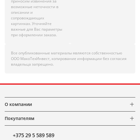
приносим извинения за
возможные неточности в
описании и
сопровождающих
картинках. Уточняйте
важные для Вас параметры
при оформлении заказа.
Все опубликованные материалы являются собственностью
ООО МакоТехИнвест, копирование информации без согласия
владельца запрещено.
О компании
Покупателям
+375 29 5 589 589