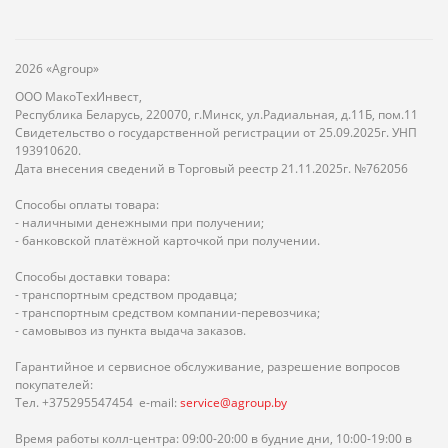
2026 «Agroup»
ООО МакоТехИнвест,
Республика Беларусь, 220070, г.Минск, ул.Радиальная, д.11Б, пом.11
Свидетельство о государственной регистрации от 25.09.2025г. УНП
193910620.
Дата внесения сведений в Торговый реестр 21.11.2025г. №762056
Способы оплаты товара:
- наличными денежными при получении;
- банковской платёжной карточкой при получении.
Способы доставки товара:
- транспортным средством продавца;
- транспортным средством компании-перевозчика;
- самовывоз из пункта выдача заказов.
Гарантийное и сервисное обслуживание, разрешение вопросов
покупателей:
Тел. +375295547454 e-mail:
service@agroup.by
Время работы колл-центра: 09:00-20:00 в будние дни, 10:00-19:00 в