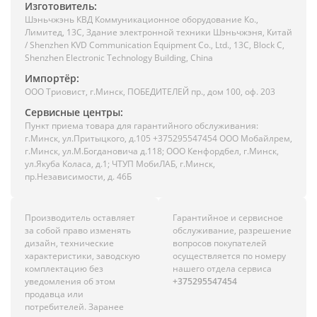
Изготовитель:
Шэньчжэнь КВД Коммуникационное оборудование Ко.,
Лимитед, 13C, Здание электронной техники Шэньчжэня, Китай
/ Shenzhen KVD Communication Equipment Co., Ltd., 13C, Block C,
Shenzhen Electronic Technology Building, China
Импортёр:
ООО Триовист, г.Минск, ПОБЕДИТЕЛЕЙ пр., дом 100, оф. 203
Сервисные центры:
Пункт приема товара для гарантийного обслуживания:
г.Минск, ул.Притыцкого, д.105 +375295547454 ООО Мобайлрем,
г.Минск, ул.М.Богдановича д.118; ООО Кенфордбел, г.Минск,
ул.Якуба Коласа, д.1; ЧТУП МобиЛАБ, г.Минск,
пр.Независимости, д. 46Б
Производитель оставляет
Гарантийное и сервисное
за собой право изменять
обслуживание, разрешение
дизайн, технические
вопросов покупателей
характеристики, заводскую
осуществляется по номеру
комплектацию без
нашего отдела сервиса
уведомления об этом
+375295547454
продавца или
потребителей. Заранее