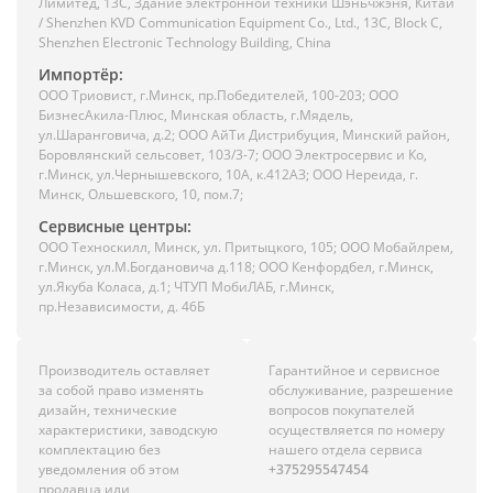
Лимитед, 13C, Здание электронной техники Шэньчжэня, Китай
/ Shenzhen KVD Communication Equipment Co., Ltd., 13C, Block C,
Shenzhen Electronic Technology Building, China
Импортёр:
ООО Триовист, г.Минск, пр.Победителей, 100-203; ООО
БизнесАкила-Плюс, Минская область, г.Мядель,
ул.Шаранговича, д.2; ООО АйТи Дистрибуция, Минский район,
Боровлянский сельсовет, 103/3-7; ООО Электросервис и Ко,
г.Минск, ул.Чернышевского, 10А, к.412АЗ; ООО Нереида, г.
Минск, Ольшевского, 10, пом.7;
Сервисные центры:
ООО Техноскилл, Минск, ул. Притыцкого, 105; ООО Мобайлрем,
г.Минск, ул.М.Богдановича д.118; ООО Кенфордбел, г.Минск,
ул.Якуба Коласа, д.1; ЧТУП МобиЛАБ, г.Минск,
пр.Независимости, д. 46Б
Производитель оставляет
Гарантийное и сервисное
за собой право изменять
обслуживание, разрешение
дизайн, технические
вопросов покупателей
характеристики, заводскую
осуществляется по номеру
комплектацию без
нашего отдела сервиса
уведомления об этом
+375295547454
продавца или