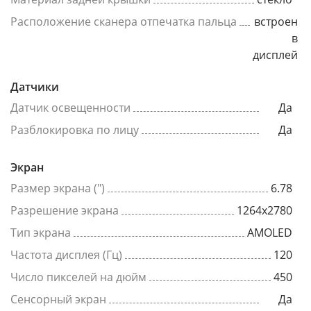
Расположение сканера отпечатка пальца
встроен
в
дисплей
Датчики
Датчик освещенности
Да
Разблокировка по лицу
Да
Экран
Размер экрана (")
6.78
Разрешение экрана
1264x2780
Тип экрана
AMOLED
Частота дисплея (Гц)
120
Число пикселей на дюйм
450
Сенсорный экран
Да