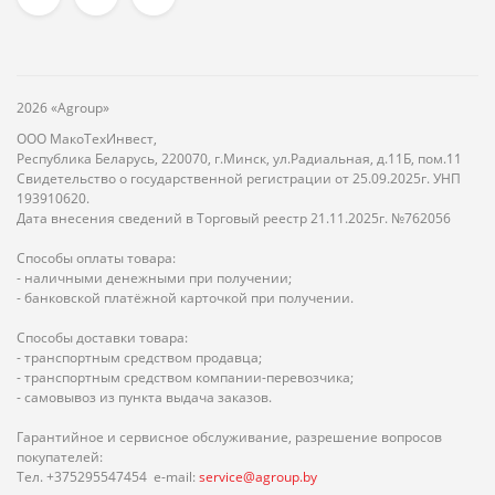
2026 «Agroup»
ООО МакоТехИнвест,
Республика Беларусь, 220070, г.Минск, ул.Радиальная, д.11Б, пом.11
Свидетельство о государственной регистрации от 25.09.2025г. УНП
193910620.
Дата внесения сведений в Торговый реестр 21.11.2025г. №762056
Способы оплаты товара:
- наличными денежными при получении;
- банковской платёжной карточкой при получении.
Способы доставки товара:
- транспортным средством продавца;
- транспортным средством компании-перевозчика;
- самовывоз из пункта выдача заказов.
Гарантийное и сервисное обслуживание, разрешение вопросов
покупателей:
Тел. +375295547454 e-mail:
service@agroup.by