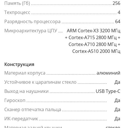
Память (Гб)
256
Техпроцесс
4
Разрядность процессора
64
Микроархитектура ЦПУ
ARM Cortex-X3 3200 МГц
+ Cortex-A715 2800 МГц +
Cortex-A710 2800 МГц +
Cortex-A510 2000 МГц
Конструкция
Материал корпуса
алюминий
Устойчивое к царапинам стекло
Да
Выход на наушники
USB Type-C
Гироскоп
Да
Сканер отпечатка пальца
Да
ИК-передатчик
Да
Материал задней крышки
стекло