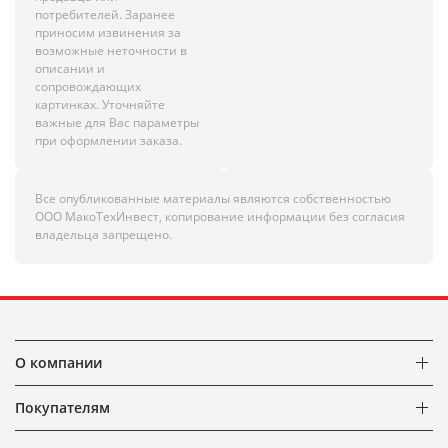
потребителей. Заранее
приносим извинения за
возможные неточности в
описании и
сопровождающих
картинках. Уточняйте
важные для Вас параметры
при оформлении заказа.
Все опубликованные материалы являются собственностью
ООО МакоТехИнвест, копирование информации без согласия
владельца запрещено.
О компании
Покупателям