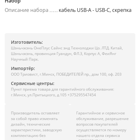
Набор
Описание набора
кабель USB-A - USB-C, скрепка
Изготовитель:
Шэньчжэнь ОнеПлус Сайнс энд Технолоджи Цо. ЛТД. Китай,
Шэньчжэнь, провинция Гуандун, ФЛ.3, Корпус А, ФеиЯнг
Научный Парк.
Импортёр:
ООО Триовист, г.Минск, ПОБЕДИТЕЛЕЙ пр., дом 100, оф. 203
Сервисные центры:
Пункт приема товара для гарантийного обслуживания:
г.Минск, ул.Притыцкого, д.105 +375295547454
Производитель оставляет
Гарантийное и сервисное
за собой право изменять
обслуживание, разрешение
дизайн, технические
вопросов покупателей
характеристики, заводскую
осуществляется по номеру
комплектацию без
нашего отдела сервиса