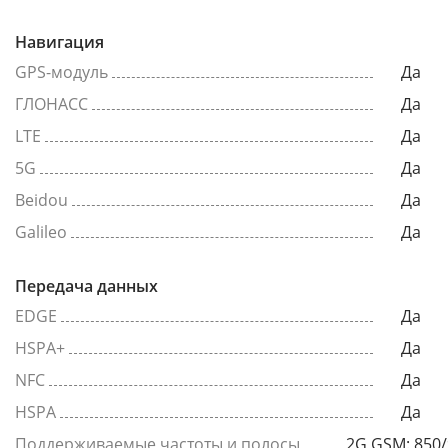
Навигация
GPS-модуль
Да
ГЛОНАСС
Да
LTE
Да
5G
Да
Beidou
Да
Galileo
Да
Передача данных
EDGE
Да
HSPA+
Да
NFC
Да
HSPA
Да
Поддерживаемые частоты и полосы
2G GSM: 850/