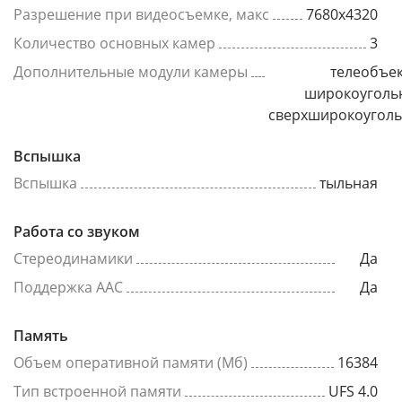
Разрешение при видеосъемке, макс
7680x4320
Количество основных камер
3
Дополнительные модули камеры
телеобъек
широкоуголь
сверхширокоугол
Вспышка
Вспышка
тыльная
Работа со звуком
Стереодинамики
Да
Поддержка AAC
Да
Память
Объем оперативной памяти (Мб)
16384
Тип встроенной памяти
UFS 4.0