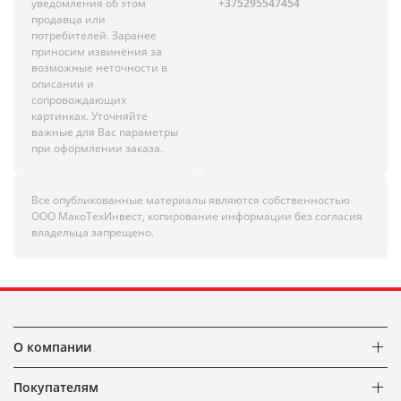
уведомления об этом
+375295547454
продавца или
потребителей. Заранее
приносим извинения за
возможные неточности в
описании и
сопровождающих
картинках. Уточняйте
важные для Вас параметры
при оформлении заказа.
Все опубликованные материалы являются собственностью
ООО МакоТехИнвест, копирование информации без согласия
владельца запрещено.
О компании
Покупателям