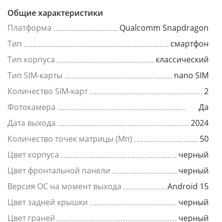
Общие характеристики
Платформа
Qualcomm Snapdragon
Тип
смартфон
Тип корпуса
классический
Тип SIM-карты
nano SIM
Количество SIM-карт
2
Фотокамера
Да
Дата выхода
2024
Количество точек матрицы (Мп)
50
Цвет корпуса
черный
Цвет фронтальной панели
черный
Версия ОС на момент выхода
Android 15
Цвет задней крышки
черный
Цвет граней
черный